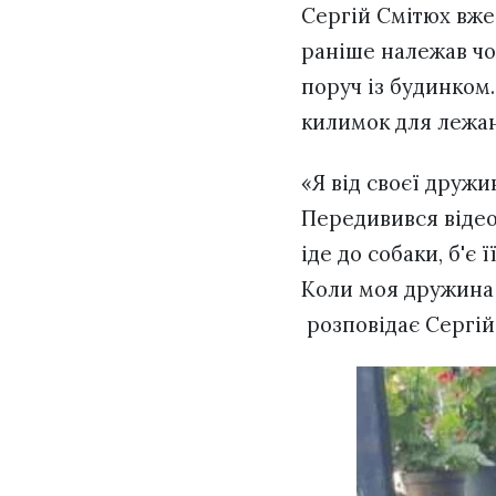
Сергій Смітюх вже 
раніше належав чо
поруч із будинком.
килимок для лежан
«Я від своєї дружи
Передивився відео 
іде до собаки, б'є 
Коли моя дружина с
розповідає Сергій