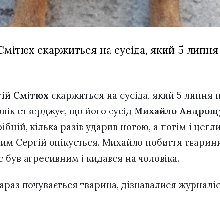
Смітюх скаржиться на сусіда, який 5 липн
гій Смітюх
скаржиться на сусіда, який 5 липня
овік стверджує, що його сусід
Михайло Андрощ
рібній, кілька разів ударив ногою, а потім і цег
ким Сергій опікується. Михайло побиття тварини
с був агресивним і кидався на чоловіка.
 зараз почувається тварина, дізнавалися журнал