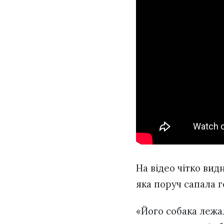
На відео чітко вид
яка поруч сапала г
«Його собака лежала