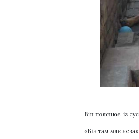
Він пояснює: із с
«Він там має незак