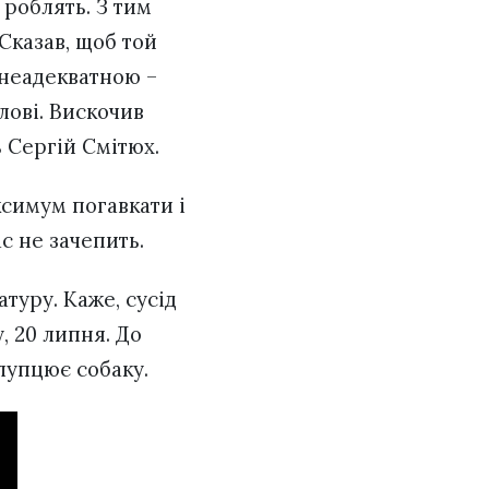
 роблять. З тим
 Сказав, щоб той
 неадекватною –
лові. Вискочив
ь Сергій Смітюх.
ксимум погавкати і
ас не зачепить.
туру. Каже, сусід
, 20 липня. До
 лупцює собаку.