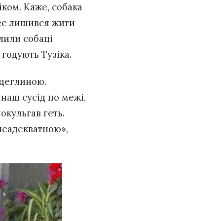
іком. Каже, собака
пес лишився жити
елили собаці
 годують Тузіка.
 цеглиною.
наш сусід по межі,
покульгав геть.
неадекватною», –