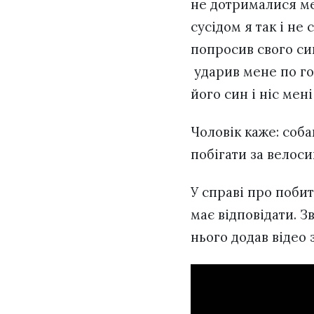
не дотрималися меж
сусідом я так і не
попросив свого си
ударив мене по гол
його син і ніс мен
Чоловік каже: соб
побігати за велоси
У справі про побит
має відповідати. З
нього додав відео 