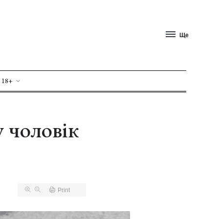
Ще
 18+
у чоловік
Print