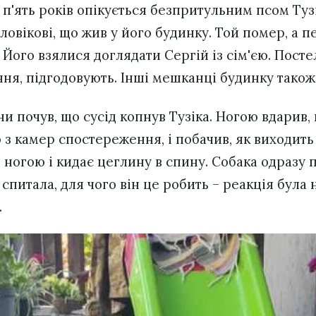
п'ять років опікується безпритульним псом Туз
ловікові, що жив у його будинку. Той помер, а 
 Його взялися доглядати Сергій із сім'єю. Пост
ня, підгодовують. Інші мешканці будинку також
ни почув, що сусід копнув Тузіка. Ногою вдарив,
з камер спостереження, і побачив, як виходить 
її ногою і кидає цеглину в спину. Собака одразу 
питала, для чого він це робить – реакція була 
.