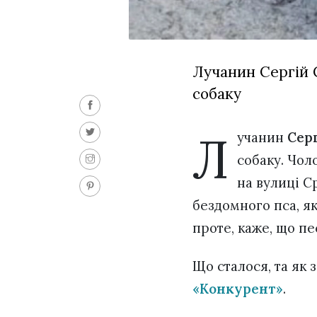
Лучанин Сергій 
собаку
Л
учанин
Сер
собаку. Чол
на вулиці С
бездомного пса, я
проте, каже, що пе
Що сталося, та як
«Конкурент»
.