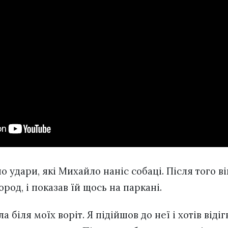
но удари, які Михайло наніс собаці. Після того в
ород, і показав їй щось на паркані.
 біля моїх воріт. Я підійшов до неї і хотів відіг