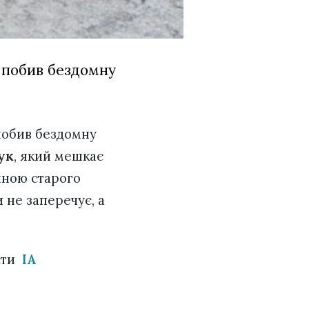
я побив бездомну
 побив бездомну
ук
, який мешкає
линою старого
 не заперечує, а
істи
ІА