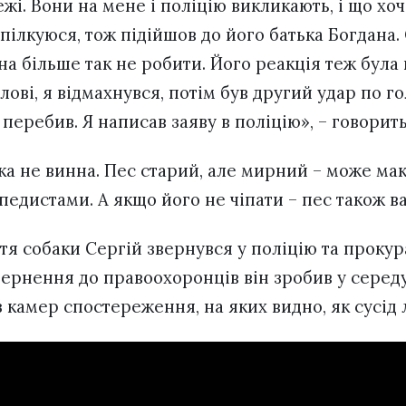
і. Вони на мене і поліцію викликають, і що хоч
 спілкуюся, тож підійшов до його батька Богдана.
на більше так не робити. Його реакція теж була
ові, я відмахнувся, потім був другий удар по го
і перебив. Я написав заяву в поліцію», – говорит
ака не винна. Пес старий, але мирний – може ма
педистами. А якщо його не чіпати – пес також в
тя собаки Сергій звернувся у поліцію та прокура
вернення до правоохоронців він зробив у середу
з камер спостереження, на яких видно, як сусід