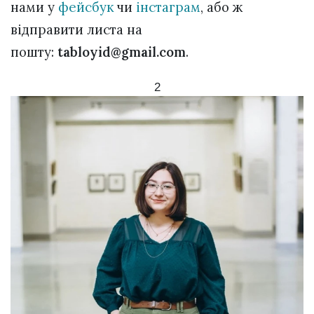
нами у
фейсбук
чи
інстаграм
, або ж
відправити листа на
пошту:
tabloyid@gmail.com
.
2