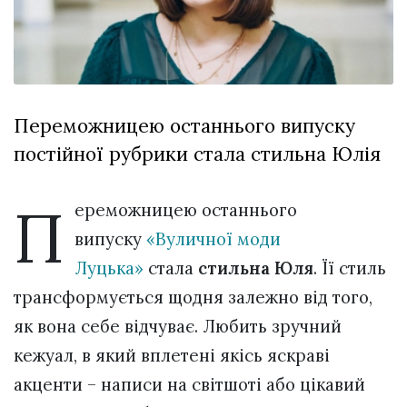
відбулася
XIX
29 Липня 2026
Спартакіада
543 переглядів
VolWe...
Всі розділи
Переможницею останнього випуску
Персона
постійної рубрики стала стильна Юлія
Лайф
Афіша
П
ереможницею останнього
ZONE 18+
випуску
«Вуличної моди
Контакти
Луцька»
стала
стильна Юля
. Її стиль
Політика конфіденційності
трансформується щодня залежно від того,
як вона себе відчуває. Любить зручний
кежуал, в який вплетені якісь яскраві
акценти – написи на світшоті або цікавий