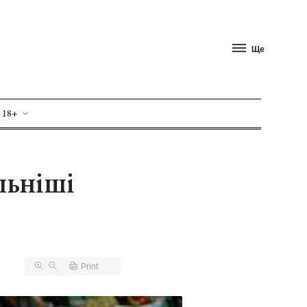
Ще
 18+
льніші
Print