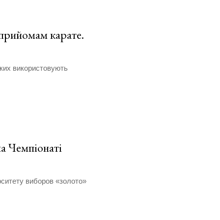
 прийомам карате.
 яких використовують
а Чемпіонаті
рситету виборов «золото»