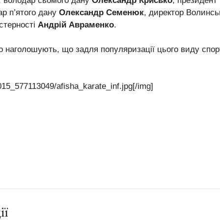
, володар сьомого дану
Олександр Крисько
, президент
ар п’ятого дану
Олександр Семенюк
, директор Волинсь
стерності
Андрій Авраменко
.
 наголошують, що задля популяризації цього виду спорт
15_577113049/afisha_karate_inf.jpg[/img]
ії