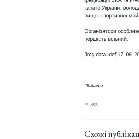
федерацій JKA та IKA
карате України, волод
вищої спортивної май
Організатори особливо
першість вільний.
[img data=def]17_09_20
#карате
6820
Схожі публікац