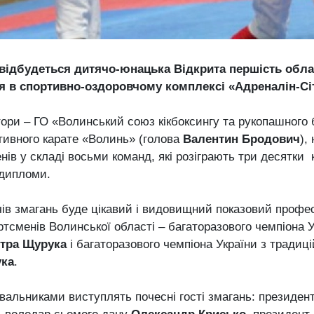
 відбудеться дитячо-юнацька Відкрита першість облас
я в спортивно-оздоровчому комплексі «Адреналін-Сіті
тори – ГО «Волинський союз кікбоксингу та рукопашного
ртивного карате «Волинь» (голова
Валентин Бродович
),
нів у складі восьми команд, які розіграють три десятки 
 дипломи.
чів змагань буде цікавий і видовищний показовий профе
тсменів Волинської області – багаторазового чемпіона У
тра Щурука
і багаторазового чемпіона України з традиці
ка
.
вальниками виступлять почесні гості змагань: президен