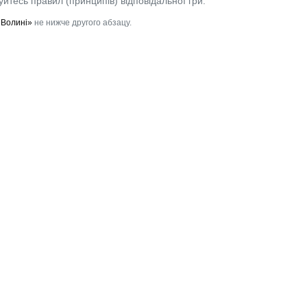
уйтесь правил (принципів) відповідальної гри.
 Волині»
не нижче другого абзацу.