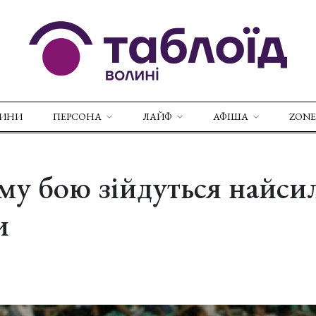
ВИНИ
ПЕРСОНА
ЛАЙФ
АФІША
ZONE
му бою зійдуться найси
и