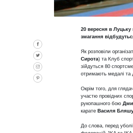
20 вересня в Луцьку
змагання відбудутьс
Як розповіли організа
Сирота
) та Клуб спо
зійдуться 80 спортсме
отримають медалі та
Окрім того, для гляда
участю провідних спор
рукопашного бою
Дми
карате
Василя Бляшу
До слова, перед уболі