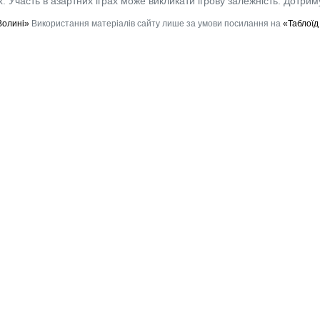
 Участь в азартних іграх може викликати ігрову залежність. Дотрим
Волині»
Використання матеріалів сайту лише за умови посилання на
«Таблоїд