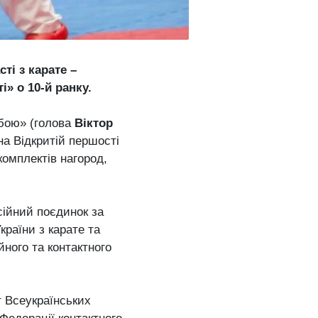
ті з карате –
» о 10-й ранку.
 бою» (голова
Віктор
 на Відкритій першості
комплектів нагород,
сійний поєдинок за
країни з карате та
йного та контактного
т Всеукраїнських