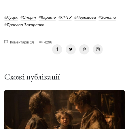
#Луцьк
#Спорт
#карате
#ЛНТУ
#перемога
#золото
#Ярослав Захаренко
Коментарів (0)
4296
Схожі публікації