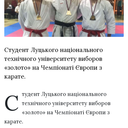
Зіньківський
залишив у
27 Липня 2026
Луцьку
770 переглядів
три...
Всі розділи
Персона
Студент Луцького національного
Лайф
технічного університету виборов
Афіша
«золото» на Чемпіонаті Європи з
ZONE 18+
карате.
Контакти
С
Політика конфіденційності
тудент Луцького національного
технічного університету виборов
«золото» на Чемпіонаті Європи з
карате.