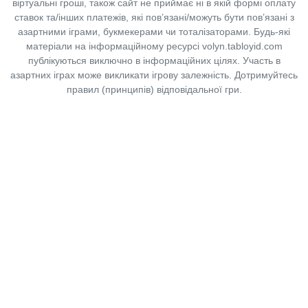
віртуальні гроші, також сайт не приймає ні в якій формі оплату
ставок та/інших платежів, які пов’язані/можуть бути пов’язані з
азартними іграми, букмекерами чи тоталізаторами. Будь-які
матеріали на інформаційному ресурсі volyn.tabloyid.com
публікуються виключно в інформаційних цілях. Участь в
азартних іграх може викликати ігрову залежність. Дотримуйтесь
правил (принципів) відповідальної гри.
Copyright © 2014-2026,
«Таблоїд Волині»
Використання матеріалів сайту
лише за умови посилання на
«Таблоїд Волині»
не нижче другого абзацу.