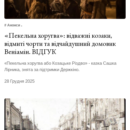
# Анонси
«Пекельна хоругва»: відважні козаки,
відмиті чорти та відчайдушний домовик
Веніамін. ВІДГУК
«Пекельна хоругва або Козацьке Різдво» - казка Сашка
Лірника, знята за підтримки Держкіно.
28 Грудня 2025