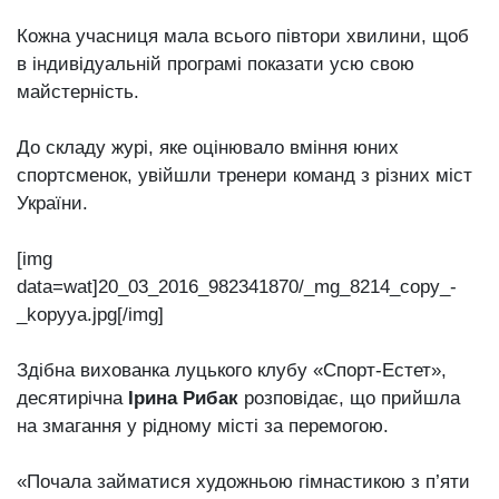
Кожна учасниця мала всього півтори хвилини, щоб
в індивідуальній програмі показати усю свою
майстерність.
До складу журі, яке оцінювало вміння юних
спортсменок, увійшли тренери команд з різних міст
України.
[img
data=wat]20_03_2016_982341870/_mg_8214_copy_-
_kopyya.jpg[/img]
Здібна вихованка луцького клубу «Спорт-Естет»,
десятирічна
Ірина Рибак
розповідає, що прийшла
на змагання у рідному місті за перемогою.
«Почала займатися художньою гімнастикою з п’яти