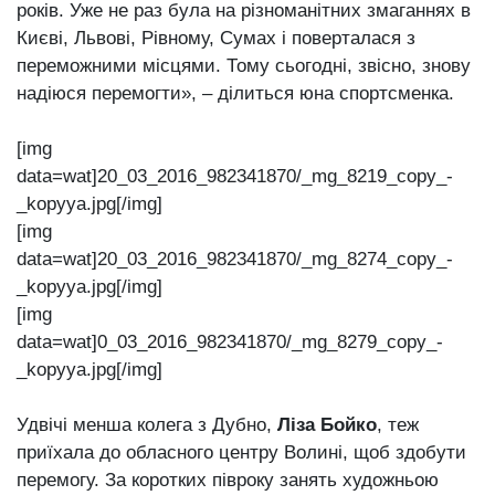
років. Уже не раз була на різноманітних змаганнях в
Києві, Львові, Рівному, Сумах і поверталася з
переможними місцями. Тому сьогодні, звісно, знову
надіюся перемогти», – ділиться юна спортсменка.
[img
data=wat]20_03_2016_982341870/_mg_8219_copy_-
_kopyya.jpg[/img]
[img
data=wat]20_03_2016_982341870/_mg_8274_copy_-
_kopyya.jpg[/img]
[img
data=wat]0_03_2016_982341870/_mg_8279_copy_-
_kopyya.jpg[/img]
Удвічі менша колега з Дубно,
Ліза Бойко
, теж
приїхала до обласного центру Волині, щоб здобути
перемогу. За коротких півроку занять художньою