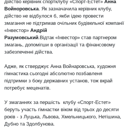
дійство керівник спортклубу «Спорт-Естет»
Анна
Войноровська
. Як зазначачила керівник клубу,
дійство не відбулося б, якби ідею провести
змагання не підтримав очільник будівельної компанії
«Інвестор»
Андрій
Разумовський
.Відтак «Інвестор» став партнером
змагань, допомігши в організації та фінансовому
забезпеченні дійства.
Адже, як стверджує Анна Войнаровська, художня
гімнастика сьогодні абсолютно позбавленя
підтримки з боку державних установ, тож вкрай
потребує меценатів.
У змаганнях за першість клубу «Спорт-Естет»
беруть участь гімнастки віком від трьох до десяти
років - з Луцька, Львова, Хмельницького, Нетішина,
Дубно та Здолбунова.