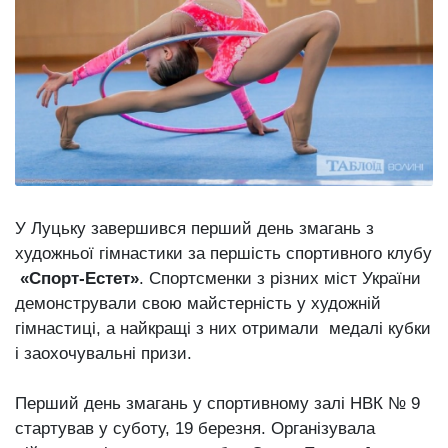
Зіньківський
залишив у
27 Липня 2026
Луцьку
672 переглядів
три...
Всі розділи
Персона
Лайф
Афіша
У Луцьку завершився перший день змагань з
ZONE 18+
художньої гімнастики за першість спортивного клубу
«Спорт-Естет»
. Спортсменки з різних міст України
Контакти
демонстрували свою майстерність у художній
Політика конфіденційності
гімнастиці, а найкращі з них отримали медалі кубки
і заохочувальні призи.
Перший день змагань у спортивному залі НВК № 9
стартував у суботу, 19 березня. Організувала