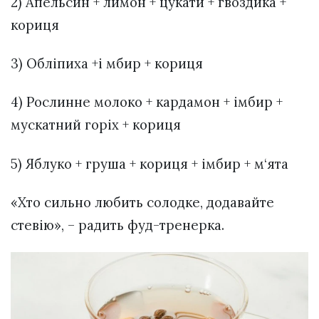
2) Апельсин + лимон + цукати + гвоздика +
кориця
3) Обліпиха +і мбир + кориця
4) Рослинне молоко + кардамон + імбир +
мускатний горіх + кориця
5) Яблуко + груша + кориця + імбир + м‘ята
«Хто сильно любить солодке, додавайте
стевію», – радить фуд-тренерка.