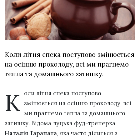
Зіньківський
залишив у
27 Липня 2026
Луцьку
760 переглядів
три...
Всі розділи
Персона
Коли літня спека поступово змінюється
Лайф
на осінню прохолоду, всі ми прагнемо
Афіша
тепла та домашнього затишку.
ZONE 18+
К
Контакти
оли літня спека поступово
Політика конфіденційності
змінюється на осінню прохолоду, всі
ми прагнемо тепла та домашнього
затишку. Відома луцька фуд-тренерка
Наталія Тарапата
, яка часто ділиться з