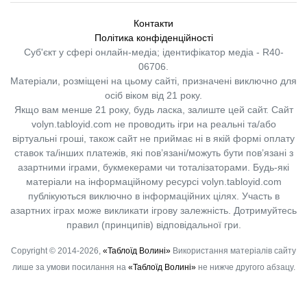
Контакти
Політика конфіденційності
Суб'єкт у сфері онлайн-медіа; ідентифікатор медіа - R40-
06706.
Матеріали, розміщені на цьому сайті, призначені виключно для
осіб віком від 21 року.
Якщо вам менше 21 року, будь ласка, залиште цей сайт.
Сайт
volyn.tabloyid.com не проводить ігри на реальні та/або
віртуальні гроші, також сайт не приймає ні в якій формі оплату
ставок та/інших платежів, які пов’язані/можуть бути пов’язані з
азартними іграми, букмекерами чи тоталізаторами. Будь-які
матеріали на інформаційному ресурсі volyn.tabloyid.com
публікуються виключно в інформаційних цілях. Участь в
азартних іграх може викликати ігрову залежність. Дотримуйтесь
правил (принципів) відповідальної гри.
Copyright © 2014-2026,
«Таблоїд Волині»
Використання матеріалів сайту
лише за умови посилання на
«Таблоїд Волині»
не нижче другого абзацу.