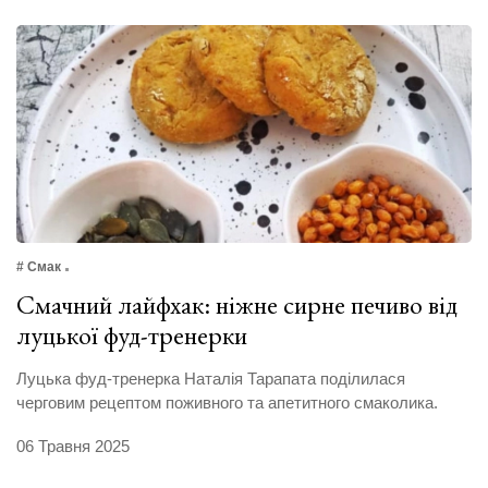
# Смак
Смачний лайфхак: ніжне сирне печиво від
луцької фуд-тренерки
Луцька фуд-тренерка Наталія Тарапата поділилася
черговим рецептом поживного та апетитного смаколика.
06 Травня 2025