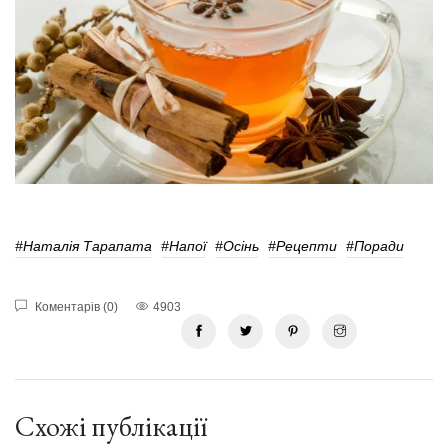
#Наталія Тарапата
#напої
#осінь
#рецепти
#поради
Коментарів (0)
4903
Схожі публікації