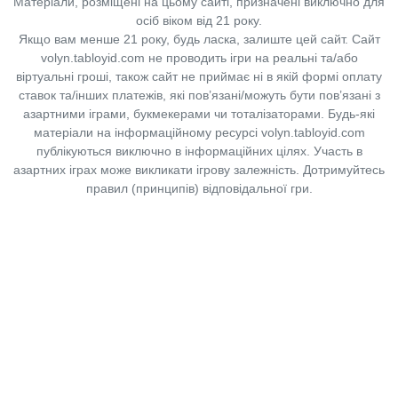
Матеріали, розміщені на цьому сайті, призначені виключно для
осіб віком від 21 року.
Якщо вам менше 21 року, будь ласка, залиште цей сайт.
Сайт
volyn.tabloyid.com не проводить ігри на реальні та/або
віртуальні гроші, також сайт не приймає ні в якій формі оплату
ставок та/інших платежів, які пов’язані/можуть бути пов’язані з
азартними іграми, букмекерами чи тоталізаторами. Будь-які
матеріали на інформаційному ресурсі volyn.tabloyid.com
публікуються виключно в інформаційних цілях. Участь в
азартних іграх може викликати ігрову залежність. Дотримуйтесь
правил (принципів) відповідальної гри.
Copyright © 2014-2026,
«Таблоїд Волині»
Використання матеріалів сайту
лише за умови посилання на
«Таблоїд Волині»
не нижче другого абзацу.