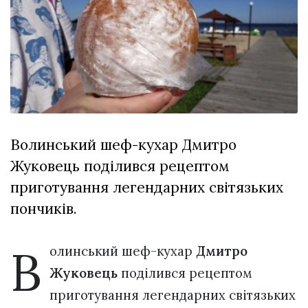
Зіньківський
залишив у
27 Липня 2026
Луцьку
749 переглядів
три...
Всі розділи
Персона
Лайф
Волинський шеф-кухар Дмитро
Афіша
Жуковець поділився рецептом
ZONE 18+
приготування легендарних світязьких
Контакти
пончиків.
Політика конфіденційності
В
олинський шеф-кухар
Дмитро
Жуковець
поділився рецептом
приготування легендарних світязьких