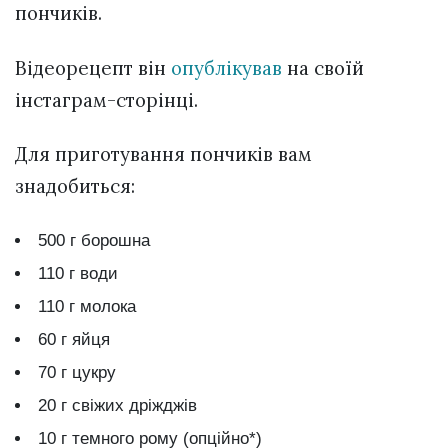
пончиків.
Відеорецепт він
опублікував
на своїй
інстаграм-сторінці.
Для приготування пончиків вам
знадобиться:
500 г борошна
110 г води
110 г молока
60 г яйця
70 г цукру
20 г свіжих дріжджів
10 г темного рому (опційно*)