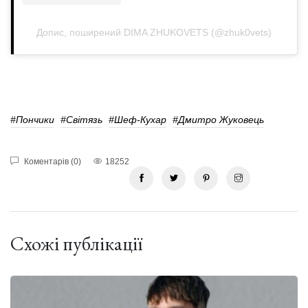
Допис, поширений DIMA ZHUKOVETS (@zhuk0vets)
#пончики
#Світязь
#шеф-Кухар
#Дмитро Жуковець
Коментарів (0)
18252
Схожі публікації