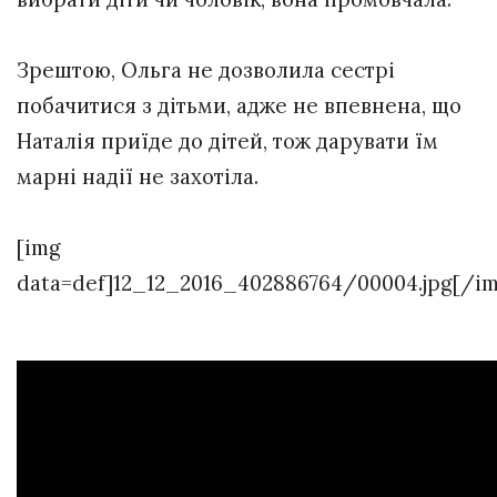
Зрештою, Ольга не дозволила сестрі
побачитися з дітьми, адже не впевнена, що
Наталія приїде до дітей, тож дарувати їм
марні надії не захотіла.
[img
data=def]12_12_2016_402886764/00004.jpg[/im