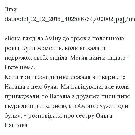
[img
data=def]12_12_2016_402886764/00002.jpg[/im
«Вона гляділа Аміну до трьох з половиною
років. Були моменти, коли втікала, в
подружок своїх сиділа. Могла вийти надвір –
і вже нема.
Коли три тижні дитина лежала в лікарні, то
Наташа з нею була. Ми навідували, але коли
приїжджали, то Наташа з друзями пили пиво
і курили під лікарнею, а з Аміною чужі люди
були», – розповідала про сестру Ольга
Павлова.