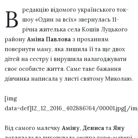
В
редакцію відомого українського ток-
шоу «Один за всіх» звернулась 11-
річна жителька села Кошів Луцького
району
Аміна Павлова
з проханням
повернути маму, яка лишила її та ще двох
дітей на сестру і вирушила налагоджувати
своє особисте життя. Саме таке бажання
дівчинка написала у листі святому Миколаю.
[img
data=def]12_12_2016_402886764/00001.jpg[/im
Від самого малечку
Аміну
,
Дениса
та
Яну
доглядала та виховувала сестра горе-матері