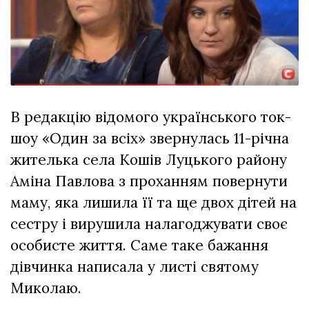
Зіньківський
залишив у
27 Липня 2026
Луцьку
782 переглядів
три...
Всі розділи
Персона
В редакцію відомого українського ток-
Лайф
шоу «Один за всіх» звернулась 11-річна
Афіша
жителька села Кошів Луцького району
ZONE 18+
Аміна Павлова з проханням повернути
маму, яка лишила її та ще двох дітей на
Контакти
сестру і вирушила налагоджувати своє
Політика конфіденційності
особисте життя. Саме таке бажання
дівчинка написала у листі святому
Миколаю.