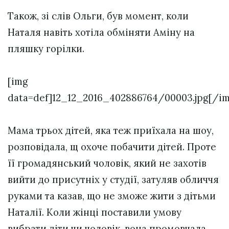
Також, зі слів Ольги, був момент, коли
Наталя навіть хотіла обміняти Аміну на
пляшку горілки.
[img
data=def]12_12_2016_402886764/00003.jpg[/im
Мама трьох дітей, яка теж приїхала на шоу,
розповідала, щ охоче побачити дітей. Проте
її громадянський чоловік, який не захотів
вийти до присутніх у студії, затуляв обличчя
руками та казав, що не зможе жити з дітьми
Наталії. Коли жінці поставили умову
вибрати діти чи чоловік, вона промовчала.