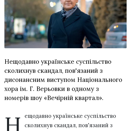
Зіньківський
залишив у
27 Липня 2026
Луцьку
755 переглядів
три...
Всі розділи
Персона
Лайф
Нещодавно українське суспільство
Афіша
сколихнув скандал, пов'язаний з
ZONE 18+
дисонансним виступом Національного
Контакти
хора ім. Г. Верьовки в одному з
Політика конфіденційності
номерів шоу «Вечірній квартал».
Н
ещодавно українське суспільство
сколихнув скандал, пов'язаний з