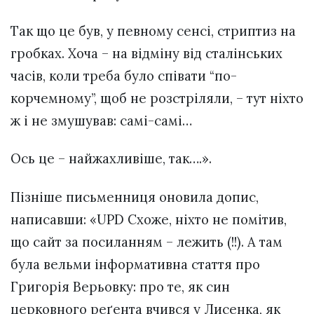
Так що це був, у певному сенсі, стриптиз на
гробках. Хоча – на відміну від сталінських
часів, коли треба було співати “по-
корчемному”, щоб не розстріляли, – тут ніхто
ж і не змушував: самі-самі…
Ось це – найжахливіше, так….».
Пізніше письменниця оновила допис,
написавши: «UPD Схоже, ніхто не помітив,
що сайт за посиланням – лежить (!!). А там
була вельми інформативна стаття про
Григорія Верьовку: про те, як син
церковного реґента вчився у Лисенка, як