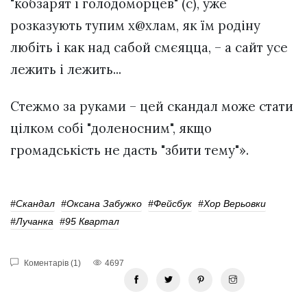
"кобзарят і голодоморцев" (с), уже
розказують тупим х@xлам, як їм родіну
любіть і как над сабой смєяцца, – а сайт усе
лежить і лежить...
Стежмо за руками – цей скандал може стати
цілком собі "доленосним", якщо
громадськість не дасть "збити тему"».
#Скандал
#оксана Забужко
#фейсбук
#хор Верьовки
#лучанка
#95 Квартал
Коментарів (1)
4697