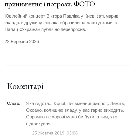
приниження і погрози. ФОТО
Ювілейний концерт Віктора Павліка у Києві затьмарив
скандал: дружину співака образили за лаштунками, а
Палац «Україна» публічно перепросив.
22 Березня 2026
Коментарі
Ольга:
Яка гидота... &quot;Письменниця&quot;. Лижiть,
Оксано, колишню владу, у вас гарно виходить.
Соромно не хоровi мало би бути, а тим, хто
пiдгавкувач.
25 Жовтня 2019, 03:08