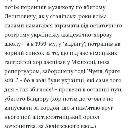
потім перейняв музшколу по вбитому
Леонтовичу, як у сталінські роки всіма
силами намагався втримати від остаточного
розгрому українську академічно-хорову
школу – а в 1959-му, у "відлигу", потрапив на
чорний список за те, що під час німецьких
гастролей хор заспівав у Мюнхені, поза
репертуаром, заборонену тоді "Чуєш, брате
мій..." – бо в залі були українці, які саме того
дня – так збіглося! – провели в останню путь
убитого Бандеру (хор потім до-о-овго не
випускали за кордон, ще я пам'ятаю круг
нього цей шістдесятницький ореол
мучеництва, за Авдієвського вже...)