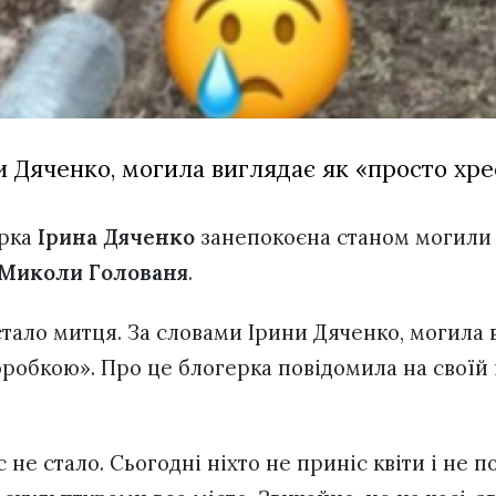
и Дяченко, могила виглядає як «просто хре
ерка
Ірина Дяченко
занепокоєна станом могили
Миколи Голованя
.
стало митця. За словами Ірини Дяченко, могила 
оробкою». Про це блогерка повідомила на своїй
 не стало. Сьогодні ніхто не приніс квіти і не 