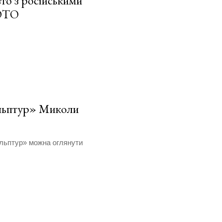
вто з російськими
ФОТО
ульптур» Миколи
льптур» можна оглянути