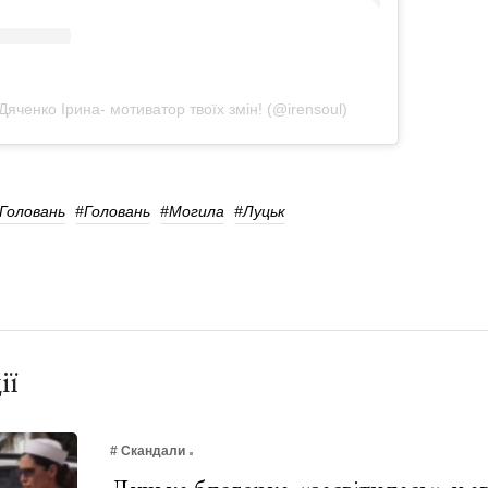
яченко Ірина- мотиватор твоїх змін! (@irensoul)
Головань
#Головань
#Могила
#Луцьк
ії
# Скандали