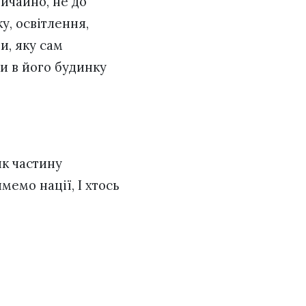
вичайно, не до
у, освітлення,
и, яку сам
ти в його будинку
як частину
мемо нації, І хтось