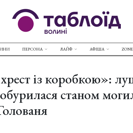
ВИНИ
ПЕРСОНА
ЛАЙФ
АФІША
ZONE
хрест із коробкою»: лу
 обурилася станом моги
Голованя