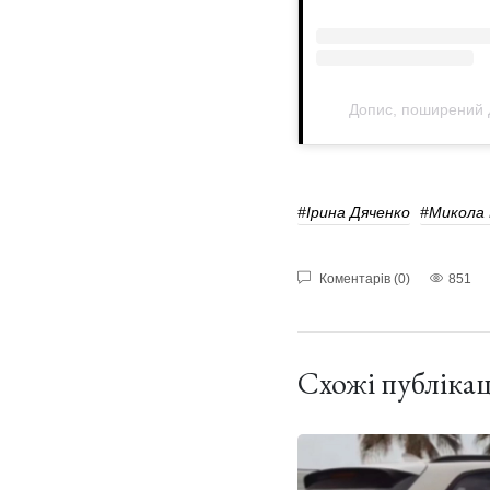
Допис, поширений Д
#Ірина Дяченко
#Микола 
Коментарів (0)
851
Схожі публікац