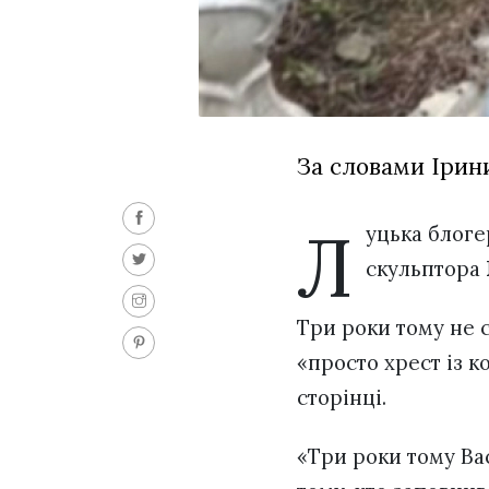
За словами Ірин
Л
уцька блог
скульптора
Три роки тому не 
«просто хрест із к
сторінці.
«Три роки тому Вас