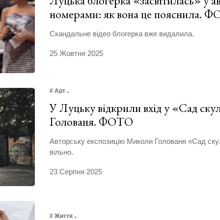
Луцька блогерка «засвітилась» у а
номерами: як вона це пояснила. 
Скандальне відео блогерка вже видалила.
25 Жовтня 2025
# Арт
У Луцьку відкрили вхід у «Сад ск
Голованя. ФОТО
Авторську експозицію Миколи Голованя «Сад ску
вільно.
23 Серпня 2025
# Життя