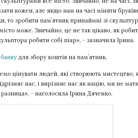
 скульптурами все місто. Звичайно, не на часі, з
казати кожен, але якщо нам на часі міняти бруківк
и, то зробити памʼятник принаймні зі скульптур
місто може. Звичайно, це не так цікаво, як роби
скульптора робити собі піар», – зазначила Ірина.
а
банку
для збору коштів на памʼятник.
емо цінувати людей, які створюють мистецтво, 
ідрізняє нас, і вирізняє нас як націю, ми не мати
 разница», – наголосила Ірина Дяченко.