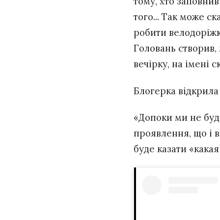
тому, хто заповнив
того... Так може с
робити велодоріжк
Головань створив, 
вечірку, на імені 
Блогерка відкрил
«Допоки ми не буд
проявлення, що і в
буде казати «какая