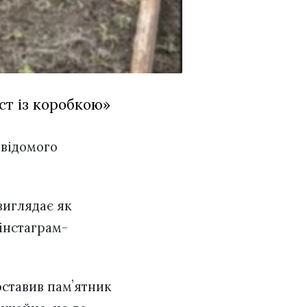
ст із коробкою»
 відомого
виглядає як
 інстаграм-
поставив памʼятник