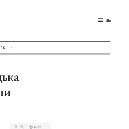
Ще
 18+
цька
ли
Print