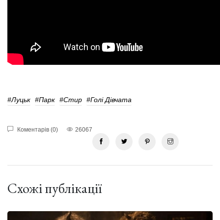
#Луцьк
#парк
#Стир
#голі Дівчата
Коментарів (0)
26067
Схожі публікації