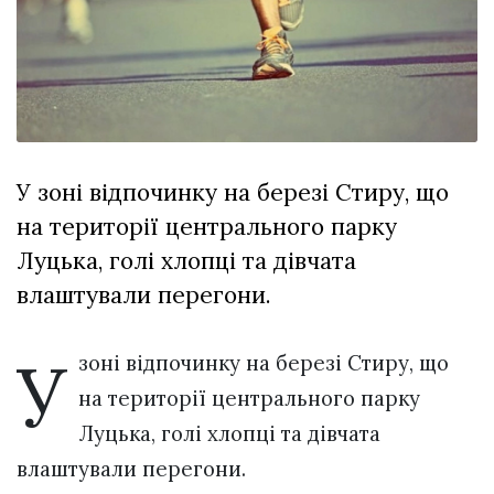
відбулася
XIX
29 Липня 2026
Спартакіада
555 переглядів
VolWe...
Всі розділи
Персона
У зоні відпочинку на березі Стиру, що
Лайф
на території центрального парку
Афіша
Луцька, голі хлопці та дівчата
ZONE 18+
влаштували перегони.
Контакти
У
Політика конфіденційності
зоні відпочинку на березі Стиру, що
на території центрального парку
Луцька, голі хлопці та дівчата
влаштували перегони.