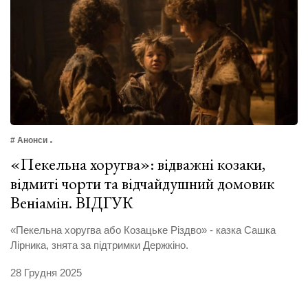
# Анонси
«Пекельна хоругва»: відважні козаки,
відмиті чорти та відчайдушний домовик
Веніамін. ВІДГУК
«Пекельна хоругва або Козацьке Різдво» - казка Сашка
Лірника, знята за підтримки Держкіно.
28 Грудня 2025