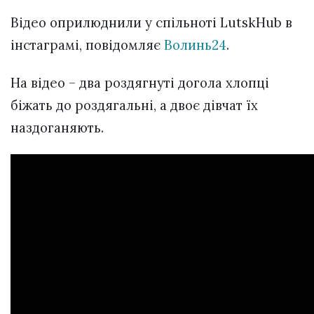
Відео оприлюднили у спільноті LutskHub в
інстаграмі, повідомляє
Волинь24
.
На відео – два роздягнуті догола хлопці
біжать до роздягальні, а двоє дівчат їх
наздоганяють.