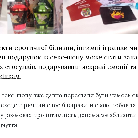
кти еротичної білизни, інтимні іграшки чи
ен подарунок із секс-шопу може стати зап
 стосунків, подарувавши яскраві емоції та
жінкам.
з секс-шопу вже давно перестали бути чимось е
 ексцентричний спосіб виразити свою любов та
 у розмовах про інтимність допомагає зблизити 
дчуття.