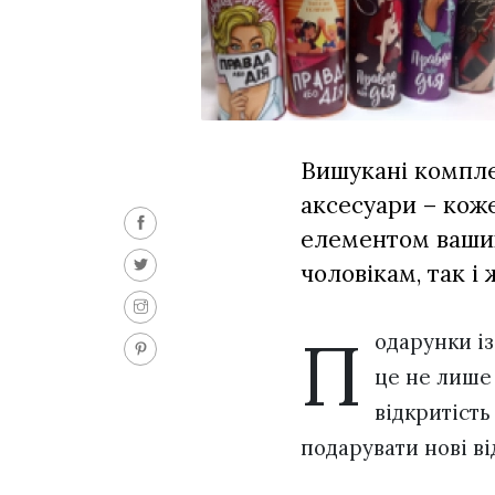
Вишукані компле
аксесуари – кож
елементом ваших
чоловікам, так і 
П
одарунки і
це не лише
відкритість
подарувати нові ві