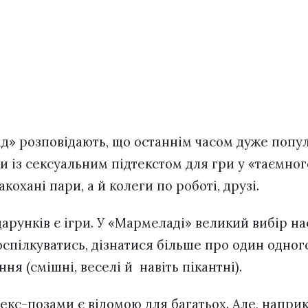
д» розповідають, що останнім часом дуже попу
 із сексуальним підтекстом для гри у «таємного
кохані пари, а й колеги по роботі, друзі.
арунків є ігри. У «Мармеладі» великий вибір на
оспілкуватись, дізнатися більше про один одног
ня (смішні, веселі й навіть пікантні).
секс-позами є відомою для багатьох. Але, наприк