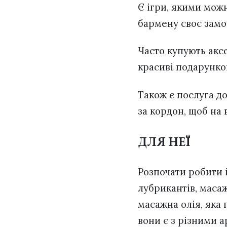
Є ігри, якими можн
бармену своє зам
Часто купують аксе
красиві подарунко
Також є послуга до
за кордон, щоб на
ДЛЯ НЕЇ
Розпочати робити 
лубрикантів, масаж
масажна олія, яка 
вони є з різними ар