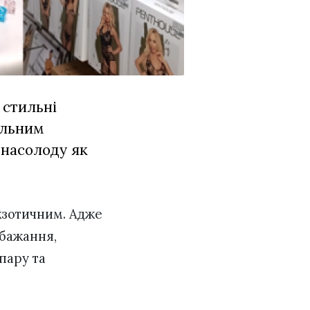
 стильні
альним
 насолоду як
кзотичним. Адже
 бажання,
пару та