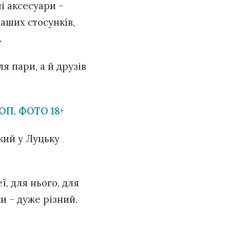
і аксесуари –
аших стосунків,
.
 пари, а й друзів
П. ФОТО 18+
який у Луцьку
, для нього, для
ки – дуже різний.