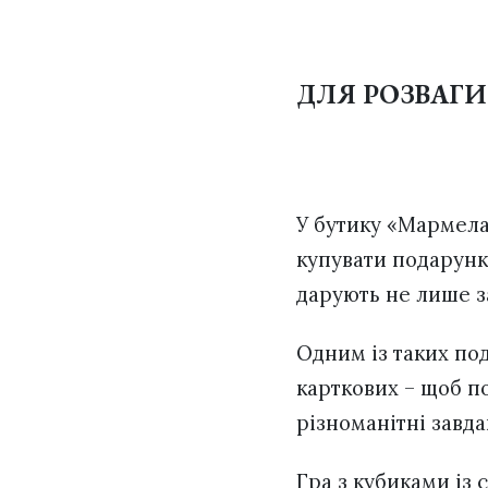
ДЛЯ РОЗВАГИ
У бутику «Мармела
купувати подарунки
дарують не лише за
Одним із таких под
карткових – щоб п
різноманітні завдан
Гра з кубиками із 