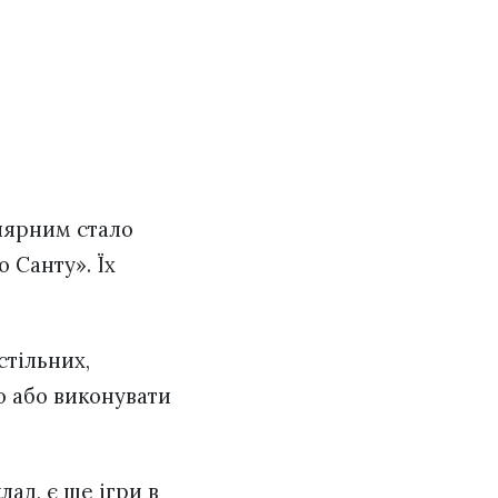
лярним стало
 Санту». Їх
стільних,
о або виконувати
лад, є ще ігри в