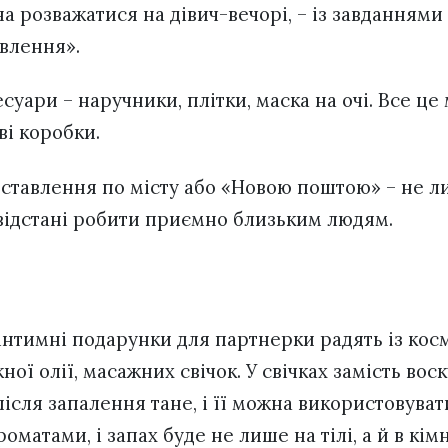
а розважатися на дівич-вечорі, – із завданнями
овлення».
суари – наручники, плітки, маска на очі. Все це
ві коробки.
ставлення по місту або «Новою поштою» – не ли
 відстані робити приємно близьким людям.
інтимні подарунки для партнерки радять із кос
ної олії, масажних свічок. У свічках замість вос
після запалення тане, і її можна використовуват
оматами, і запах буде не лише на тілі, а й в кімн