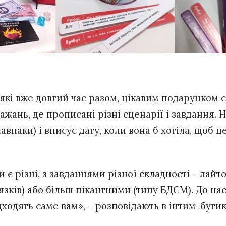
які вже довгий час разом, цікавим подарунком с
жань, де прописані різні сценарії і завдання. 
авпаки) і вписує дату, коли вона б хотіла, щоб ц
и є різні, з завданнями різної складності – лай
язків) або більш пікантними (типу БДСМ). До на
дходять саме вам», – розповідають в інтим-бути