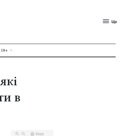
Ще
 18+
 які
ти в
Print