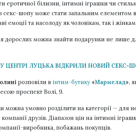
и еротичної білизни, інтимні іграшки чи стильн
з секс-шопу може стати запальним елементом в
і емоції та насолоду як чоловікам, так і жінкам
ля дорослих можна знайти подарунки не лише для
У ЦЕНТРІ ЛУЦЬКА ВІДКРИЛИ НОВИЙ СЕКС-ШО
Волині
розповіли в
інтим-бутику
«
Мармелад
»
, 
есою проспект Волі, 9.
 можна умовно розділити на категорії — для неї
у компанії друзів. Діапазон цін на інтимні іграш
компанії-виробника, побажань покупців.