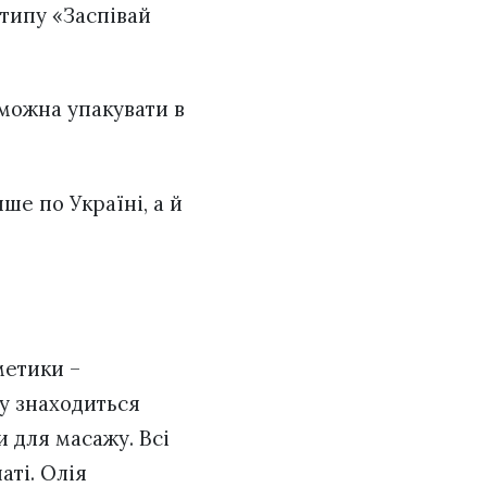
 типу «Заспівай
 можна упакувати в
ше по Україні, а й
метики –
ку знаходиться
и для масажу. Всі
аті. Олія