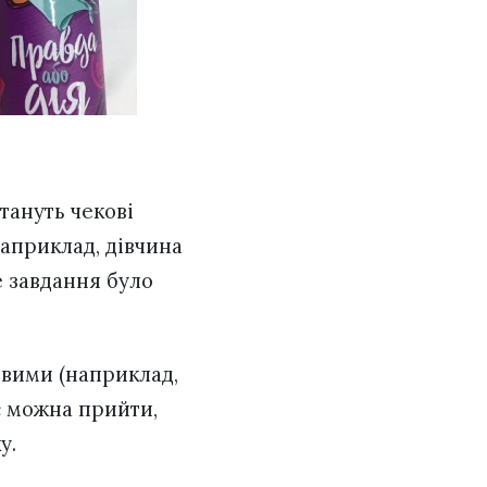
тануть чекові
Наприклад, дівчина
е завдання було
товими (наприклад,
с можна прийти,
ку.