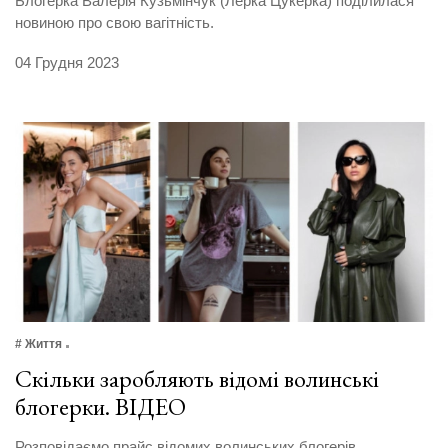
Блогерка Валерія Кузьмінчук (Лерка Цукерка) поділилася
новиною про свою вагітність.
04 Грудня 2023
# Життя
Скільки заробляють відомі волинські
блогерки. ВІДЕО
Розповідаємо прайс відомих волинських блогерів