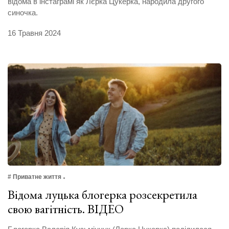
відома в інстаграмі як Лєрка Цукерка, народила другого
синочка.
16 Травня 2024
# Приватне життя
Відома луцька блогерка розсекретила
свою вагітність. ВІДЕО