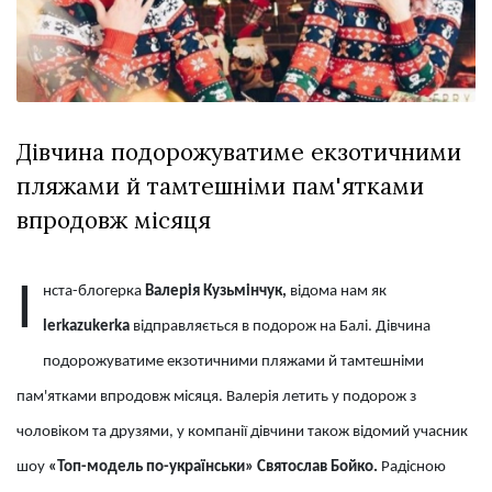
відбулася
XIX
29 Липня 2026
Спартакіада
600 переглядів
VolWe...
Всі розділи
Дівчина подорожуватиме екзотичними
Персона
пляжами й тамтешніми пам'ятками
Лайф
впродовж місяця
Афіша
ZONE 18+
І
нста-блогерка
Валерія Кузьмінчук,
відома нам як
Контакти
lerkazukerka
відправляється в подорож на Балі. Дівчина
Політика конфіденційності
подорожуватиме екзотичними пляжами й тамтешніми
пам'ятками впродовж місяця. Валерія летить у подорож з
чоловіком та друзями, у компанії дівчини також відомий учасник
шоу
«Топ-модель по-українськи» Святослав Бойко.
Радісною