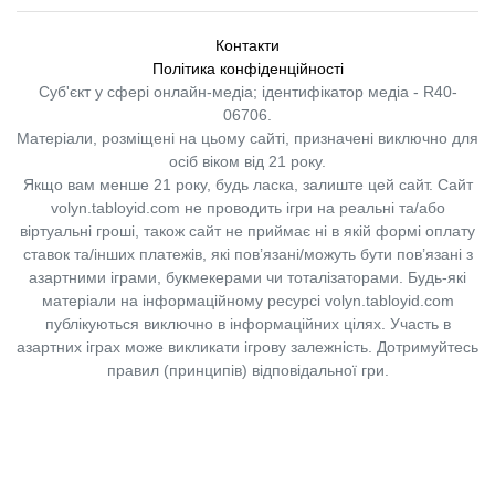
Контакти
Політика конфіденційності
Суб'єкт у сфері онлайн-медіа; ідентифікатор медіа - R40-
06706.
Матеріали, розміщені на цьому сайті, призначені виключно для
осіб віком від 21 року.
Якщо вам менше 21 року, будь ласка, залиште цей сайт.
Сайт
volyn.tabloyid.com не проводить ігри на реальні та/або
віртуальні гроші, також сайт не приймає ні в якій формі оплату
ставок та/інших платежів, які пов’язані/можуть бути пов’язані з
азартними іграми, букмекерами чи тоталізаторами. Будь-які
матеріали на інформаційному ресурсі volyn.tabloyid.com
публікуються виключно в інформаційних цілях. Участь в
азартних іграх може викликати ігрову залежність. Дотримуйтесь
правил (принципів) відповідальної гри.
Copyright © 2014-2026,
«Таблоїд Волині»
Використання матеріалів сайту
лише за умови посилання на
«Таблоїд Волині»
не нижче другого абзацу.