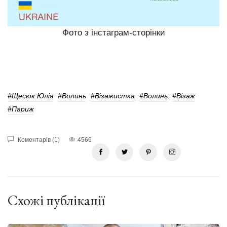
Фото з інстаграм-сторінки
#Щесюк Юлія
#волинь
#візажистка
#волинь
#візаж
#Париж
Коментарів (1)
4566
Схожі публікації