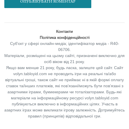
ОПУБЛІКУВАТИ КОМЕНТАР
Контакти
Політика конфіденційності
Суб'єкт у сфері онлайн-медіа; ідентифікатор медіа - R40-
06706.
Матеріали, розміщені на цьому сайті, призначені виключно для
осіб віком від 21 року.
Якщо вам менше 21 року, будь ласка, залиште цей сайт.
Сайт
volyn.tabloyid.com не проводить ігри на реальні та/або
віртуальні гроші, також сайт не приймає ні в якій формі оплату
ставок та/інших платежів, які пов’язані/можуть бути пов’язані з
азартними іграми, букмекерами чи тоталізаторами. Будь-які
матеріали на інформаційному ресурсі volyn.tabloyid.com
публікуються виключно в інформаційних цілях. Участь в
азартних іграх може викликати ігрову залежність. Дотримуйтесь
правил (принципів) відповідальної гри.
Copyright © 2014-2026,
«Таблоїд Волині»
Використання матеріалів сайту