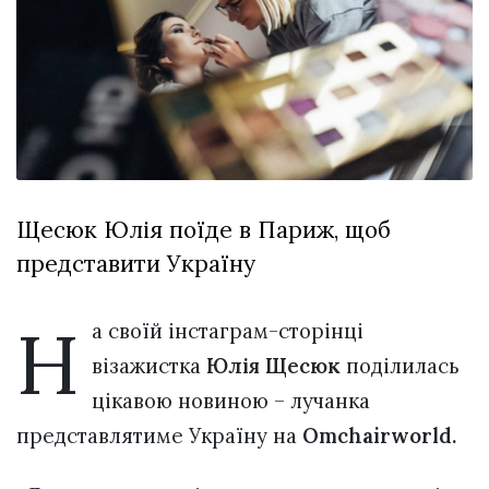
Зіньківський
залишив у
27 Липня 2026
Луцьку
767 переглядів
три...
Всі розділи
Персона
Лайф
Щесюк Юлія поїде в Париж, щоб
Афіша
представити Україну
ZONE 18+
Контакти
Н
а своїй інстаграм-сторінці
Політика конфіденційності
візажистка
Юлія Щесюк
поділилась
цікавою новиною – лучанка
представлятиме Україну на
Оmchairworld.