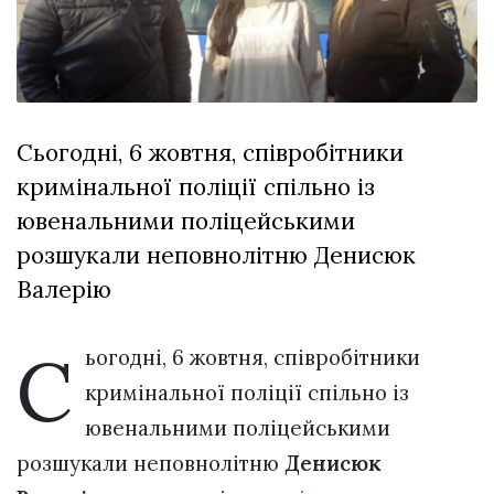
Зіньківський
залишив у
27 Липня 2026
Луцьку
699 переглядів
три...
Всі розділи
Сьогодні, 6 жовтня, співробітники
Персона
кримінальної поліції спільно із
Лайф
ювенальними поліцейськими
Афіша
розшукали неповнолітню Денисюк
ZONE 18+
Валерію
Контакти
С
ьогодні, 6 жовтня, співробітники
Політика конфіденційності
кримінальної поліції спільно із
ювенальними поліцейськими
розшукали неповнолітню
Денисюк