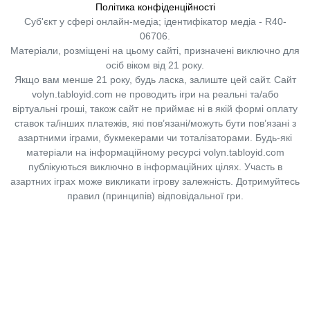
Політика конфіденційності
Суб'єкт у сфері онлайн-медіа; ідентифікатор медіа - R40-
06706.
Матеріали, розміщені на цьому сайті, призначені виключно для
осіб віком від 21 року.
Якщо вам менше 21 року, будь ласка, залиште цей сайт.
Сайт
volyn.tabloyid.com не проводить ігри на реальні та/або
віртуальні гроші, також сайт не приймає ні в якій формі оплату
ставок та/інших платежів, які пов’язані/можуть бути пов’язані з
азартними іграми, букмекерами чи тоталізаторами. Будь-які
матеріали на інформаційному ресурсі volyn.tabloyid.com
публікуються виключно в інформаційних цілях. Участь в
азартних іграх може викликати ігрову залежність. Дотримуйтесь
правил (принципів) відповідальної гри.
Copyright © 2014-2026,
«Таблоїд Волині»
Використання матеріалів сайту
лише за умови посилання на
«Таблоїд Волині»
не нижче другого абзацу.