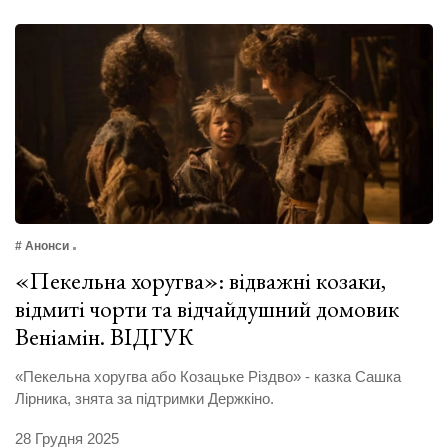
# Анонси
«Пекельна хоругва»: відважні козаки,
відмиті чорти та відчайдушний домовик
Веніамін. ВІДГУК
«Пекельна хоругва або Козацьке Різдво» - казка Сашка
Лірника, знята за підтримки Держкіно.
28 Грудня 2025