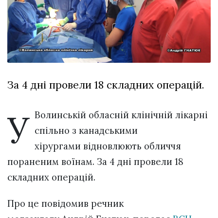
Зіньківський
залишив у
27 Липня 2026
Луцьку
767 переглядів
три...
Всі розділи
Персона
За 4 дні провели 18 складних операцій.
Лайф
Афіша
У
Волинській обласній клінічній лікарні
ZONE 18+
спільно з канадськими
Контакти
хірургами відновлюють обличчя
Політика конфіденційності
пораненим воїнам. За 4 дні провели 18
складних операцій.
Про це повідомив речник