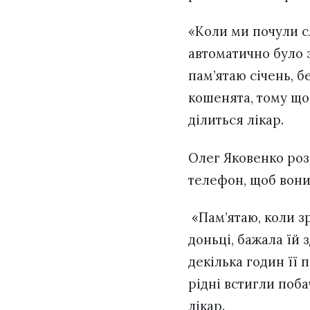
«Коли ми почули сл
автоматично було 
пам’ятаю січень, б
кошенята, тому що н
ділиться лікар.
Олег Яковенко розп
телефон, щоб вони
«Пам’ятаю, коли з
доньці, бажала їй 
декілька годин її 
рідні встигли поба
лікар.