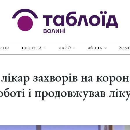
ВИНИ
ПЕРСОНА
ЛАЙФ
АФІША
ZONE
лікар захворів на корон
оботі і продовжував лік