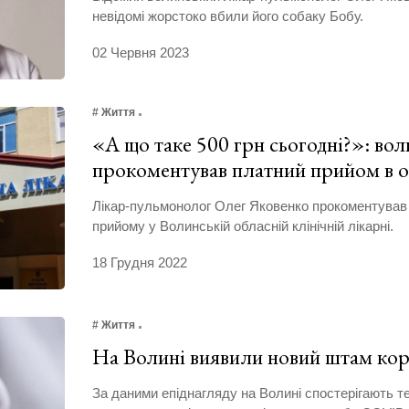
невідомі жорстоко вбили його собаку Бобу.
02 Червня 2023
# Життя
«А що таке 500 грн сьогодні?»: вол
прокоментував платний прийом в о
Лікар-пульмонолог Олег Яковенко прокоментував
прийому у Волинській обласній клінічній лікарні.
18 Грудня 2022
# Життя
На Волині виявили новий штам кор
За даними епіднагляду на Волині спостерігають т