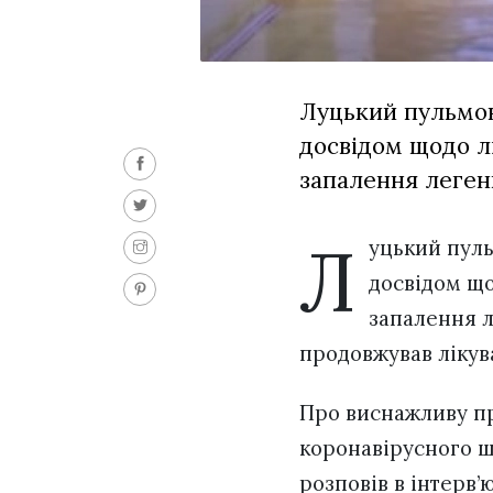
Луцький пульмон
досвідом щодо л
запалення леген
Л
уцький пул
досвідом що
запалення л
продовжував лікув
Про виснажливу пр
коронавірусного ш
розповів в інтерв’