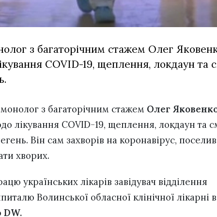
олог з багаторічним стажем Олег Яковенк
ікування COVID-19, щеплення, локдаун та с
ь.
ьмонолог з багаторічним стажем
Олег Яковенк
до лікування COVID-19, щеплення, локдаун та с
егень. Він сам захворів на коронавірус, поселивс
ати хворих.
ацю українських лікарів завідувач відділення
питалю Волинської обласної клінічної лікарні 
ю
DW.