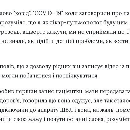
ово "ковід", "COVID -19", коли заговорили про п
зрозуміло, що я як лікар-пульмонолог буду цим 
ерезень, відверто кажучи, ми не сприймали це. Ну
е знали, як підійти до цієї проблеми, як вести па
овів, що з дозволу рідних він записує відео із 
 могли побачитися і поспілкуватися.
робив перший запис пацієнтки, мати передавала
здоров’я, говорила,що вона одужує, але так стало
підключили до апарату ШВЛ і вона, на жаль, поме
чити свою маму і почути останні слова, розумієт