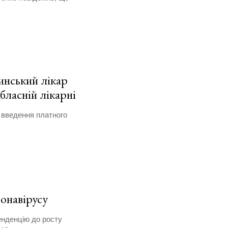
инський лікар
бласній лікарні
 введення платного
онавірусу
енденцію до росту