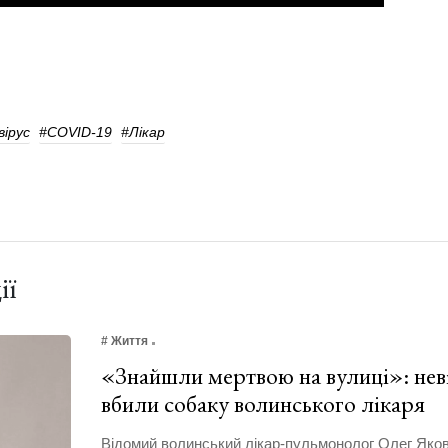
вірус
#COVID-19
#лікар
ії
# Життя
«Знайшли мертвою на вулиці»: нев
вбили собаку волинського лікаря
Відомий волинський лікар-пульмонолог Олег Яков