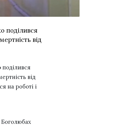
о поділився
мертність від
о
поділився
мертність від
я на роботі і
в Боголюбах