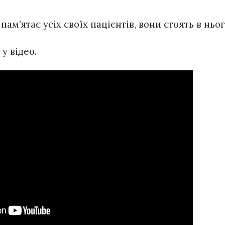
пам’ятає усіх своїх пацієнтів, вони стоять в ньо
у відео.