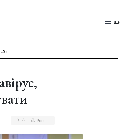
Ще
 18+
авірус,
увати
Print