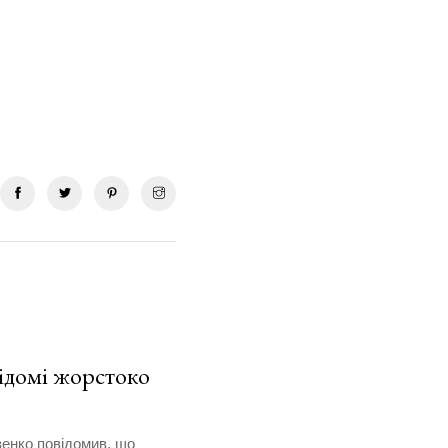
ідомі жорстоко
енко повідомив, що