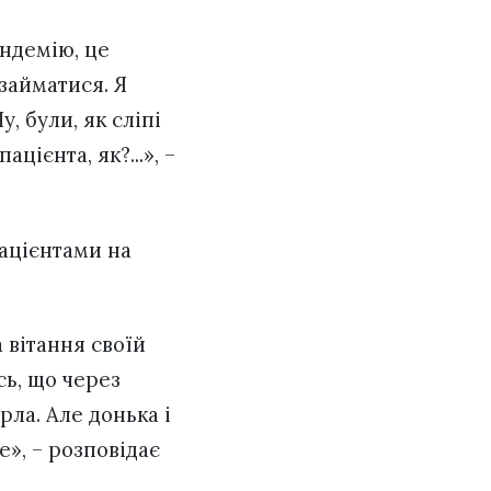
андемію, це
займатися. Я
, були, як сліпі
цієнта, як?...», –
пацієнтами на
 вітання своїй
сь, що через
рла. Але донька і
е», – розповідає