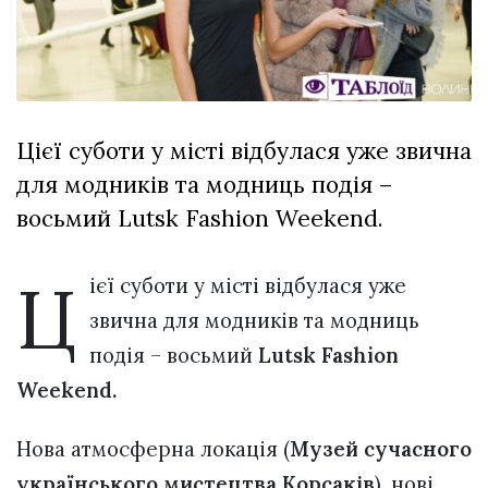
Зіньківський
залишив у
27 Липня 2026
Луцьку
694 переглядів
три...
Всі розділи
Цієї суботи у місті відбулася уже звична
Персона
для модників та модниць подія –
Лайф
восьмий Lutsk Fashion Weekend.
Афіша
ZONE 18+
Ц
ієї суботи у місті відбулася уже
звична для модників та модниць
Контакти
подія – восьмий
Lutsk Fashion
Політика конфіденційності
Weekend.
Нова атмосферна локація (
Музей сучасного
українського мистецтва Корсаків
), нові