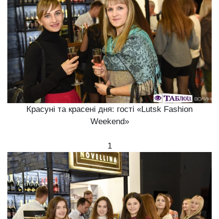
Красуні та красені дня: гості «Lutsk Fashion
Weekend»
1