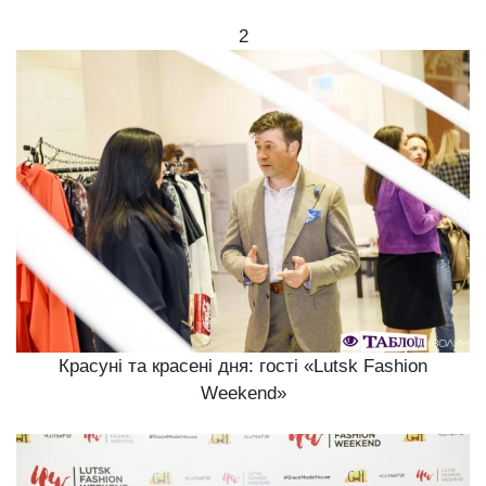
2
Красуні та красені дня: гості «Lutsk Fashion
Weekend»