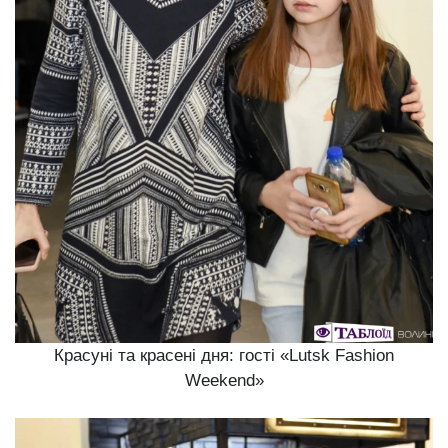
Красуні та красені дня: гості «Lutsk Fashion
Weekend»