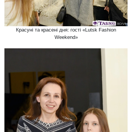
Красуні та красені дня: гості «Lutsk Fashion
Weekend»