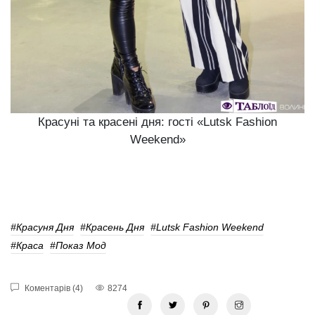
Красуні та красені дня: гості «Lutsk Fashion
Weekend»
#красуня Дня
#красень Дня
#Lutsk Fashion Weekend
#краса
#показ Мод
Коментарів (4)
8274