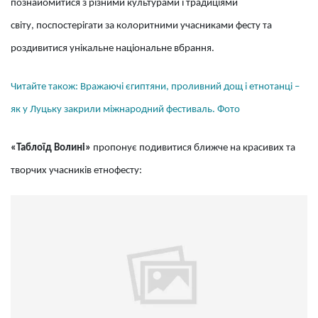
познайомитися з різними культурами і традиціями
світу, поспостерігати за колоритними учасниками фесту та
роздивитися унікальне національне вбрання.
Читайте також: Вражаючі єгиптяни, проливний дощ і етнотанці –
як у Луцьку закрили міжнародний фестиваль. Фото
«Таблоїд Волині»
пропонує подивитися ближче на красивих та
творчих учасників етнофесту: