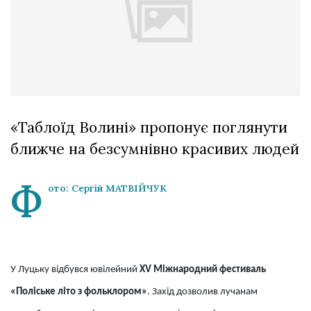
Зіньківський
залишив у
27 Липня 2026
Луцьку
667 переглядів
три...
Всі розділи
Персона
Лайф
«Таблоїд Волині» пропонує поглянути
Афіша
ближче на безсумнівно красивих людей
ZONE 18+
Ф
ото: Сергій МАТВІЙЧУК
Контакти
Політика конфіденційності
У Луцьку відбувся ювілейний
ХV Міжнародний фестиваль
«Поліське літо з фольклором»
. Захід дозволив лучанам