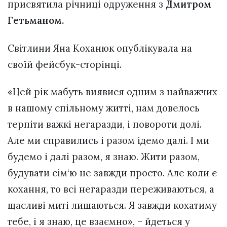
присвятила річниці одруження з
Дмитром
Гетьманом.
Світлини Яна Коханюк опублікувала на
своїй фейсбук-сторінці.
«Цей рік мабуть виявися одним з найважчих
в нашому спільному житті, нам довелось
терпіти важкі негаразди, і повороти долі.
Але ми справились і разом ідемо далі. І ми
будемо і далі разом, я знаю. Жити разом,
будувати сім‘ю не завжди просто. Але коли є
кохання, то всі негаразди переживаються, а
щасливі миті лишаються. Я завжди кохатиму
тебе, і я знаю, це взаємно», – йдеться у