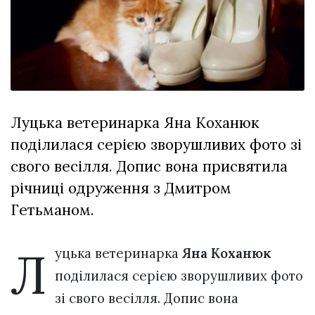
відбулася
XIX
29 Липня 2026
Спартакіада
553 переглядів
VolWe...
Гамлет
Зіньківський
залишив у
27 Липня 2026
Луцьку
806 переглядів
три...
Луцька ветеринарка Яна Коханюк
поділилася серією зворушливих фото зі
Всі розділи
свого весілля. Допис вона присвятила
Персона
річниці одруження з Дмитром
Лайф
Гетьманом.
Афіша
ZONE 18+
Л
уцька ветеринарка
Яна Коханюк
поділилася серією зворушливих фото
Контакти
зі свого весілля. Допис вона
Політика конфіденційності