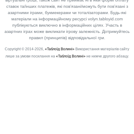
віртуальні гроші, також сайт не приймає ні в якій формі оплату
ставок та/інших платежів, які пов’язані/можуть бути пов’язані з
азартними іграми, букмекерами чи тоталізаторами. Будь-які
матеріали на інформаційному ресурсі volyn.tabloyid.com
публікуються виключно в інформаційних цілях. Участь в
азартних іграх може викликати ігрову залежність. Дотримуйтесь
правил (принципів) відповідальної гри.
Copyright © 2014-2026,
«Таблоїд Волині»
Використання матеріалів сайту
лише за умови посилання на
«Таблоїд Волині»
не нижче другого абзацу.