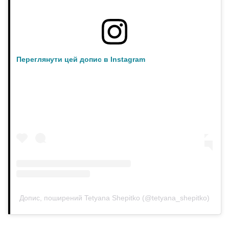
Переглянути цей допис в Instagram
Допис, поширений Tetyana Shepitko (@tetyana_shepitko)