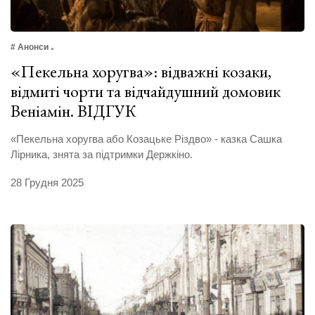
# Анонси
«Пекельна хоругва»: відважні козаки,
відмиті чорти та відчайдушний домовик
Веніамін. ВІДГУК
«Пекельна хоругва або Козацьке Різдво» - казка Сашка
Лірника, знята за підтримки Держкіно.
28 Грудня 2025