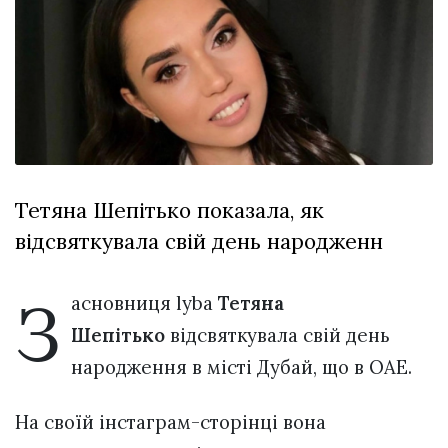
Зіньківський
залишив у
27 Липня 2026
Луцьку
684 переглядів
три...
Всі розділи
Персона
Лайф
Тетяна Шепітько показала, як
Афіша
відсвяткувала свій день народженн
ZONE 18+
Контакти
З
асновниця lyba
Тетяна
Політика конфіденційності
Шепітько
відсвяткувала свій день
народження в місті Дубай, що в ОАЕ.
На своїй інстаграм-сторінці вона