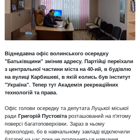
Зіньківський
залишив у
27 Липня 2026
Луцьку
773 переглядів
три...
Всі розділи
Персона
Віднедавна офіс волинського осередку
Лайф
"Батьківщини" змінив адресу. Партійці переїхали
Афіша
з центральної частини міста на 40-ий, в будівлю
ZONE 18+
на вулиці Карбишеві, в якій колись був інститут
"Україна". Тепер тут Академія рекреаційних
Контакти
технологій та права.
Політика конфіденційності
Офіс голови осередку та депутата Луцької міської
ради
Григорій Пустовіта
розташований на п'ятому
поверсі багатоповерхівки. Зараз в ньому
прохолодно, бо в навчальному закладі відключили
батареї на час поки не розпочнеться навчання.