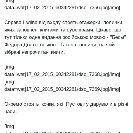
[img
data=wat]17_02_2015_60342281/dsc_7356.jpg[/img]
Справа і зліва від входу стоять етажерки, полички
яких заповнені книгами та сувенірами. Цікаво, що
тут тільки одне видання російською мовою - "Бесы"
Федора Достоєвського. Також є полиця, на якій
зібрані непрочитані книги.
[img
data=wat]17_02_2015_60342281/dsc_7368.jpg[/img]
[img
data=wat]17_02_2015_60342281/dsc_7369.jpg[/img]
Окремо стоять іконки, які Пустовіту дарували в різні
часи.
[img