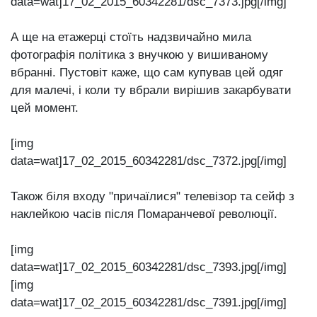
data=wat]17_02_2015_60342281/dsc_7373.jpg[/img]
А ще на етажерці стоїть надзвичайно мила
фотографія політика з внучкою у вишиваному
вбранні. Пустовіт каже, що сам купував цей одяг
для малечі, і коли ту вбрали вирішив закарбувати
цей момент.
[img
data=wat]17_02_2015_60342281/dsc_7372.jpg[/img]
Також біля входу "причаїлися" телевізор та сейф з
наклейкою часів після Помаранчевої революції.
[img
data=wat]17_02_2015_60342281/dsc_7393.jpg[/img]
[img
data=wat]17_02_2015_60342281/dsc_7391.jpg[/img]