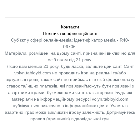
Контакти
Політика конфіденційності
Суб'єкт у сфері онлайн-медіа; ідентифікатор медіа - R40-
06706.
Матеріали, розміщені на цьому сайті, призначені виключно для
осіб віком від 21 року.
Якщо вам менше 21 року, будь ласка, залиште цей сайт.
Сайт
volyn.tabloyid.com не проводить ігри на реальні та/або
віртуальні гроші, також сайт не приймає ні в якій формі оплату
ставок та/інших платежів, які пов’язані/можуть бути пов’язані з
азартними іграми, букмекерами чи тоталізаторами. Будь-які
матеріали на інформаційному ресурсі volyn.tabloyid.com
публікуються виключно в інформаційних цілях. Участь в
азартних іграх може викликати ігрову залежність. Дотримуйтесь
правил (принципів) відповідальної гри.
Copyright © 2014-2026,
«Таблоїд Волині»
Використання матеріалів сайту
лише за умови посилання на
«Таблоїд Волині»
не нижче другого абзацу.