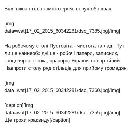
Біля вікна стіл з комп'ютером, поруч обігрівач.
[img
data=wat]17_02_2015_60342281/dsc_7385.jpg[/img]
На робочому столі Пустовіта - чистота та лад. Тут
лише найнеобхідніше - робочі папери, записник,
канцелярка, іконка, прапорці України та партійний.
Навпроти столу ряд стільців для прийому громадян.
[img
data=wat]17_02_2015_60342281/dsc_7360.jpg[/img]
[caption][img
data=wat]17_02_2015_60342281/dsc_7355.jpg[/img]
Ще трохи краєвиду[/caption]