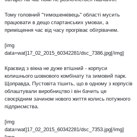
Тому головний "тимошенківець" області мусить
працювати в дещо спартанських умовах, а
приміщення час від часу прогріває обігрівачем.
[img
data=wat]17_02_2015_60342281/dsc_7386.jpg[/img]
Краєвид з вікна не дуже втішний - корпуси
колишнього шовкового комбінату та зимовий парк.
Щоправда, Пустовіта тішить, що в одному з корпусів
облаштували виробництво і він бачить це
своєрідним зачином нового життя колись потужного
підприємства.
[img
data=wat]17_02_2015_60342281/dsc_7353.jpg[/img]