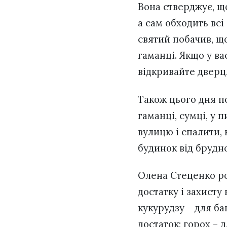
Вона стверджує, щ
а сам обходить всі
святий побачив, що
гаманці. Якщо у ва
відкривайте дверц
Також цього дня по
гаманці, сумці, у п
вулицю і спалити,
будинок від брудно
Олена Стеценко роз
достатку і захисту
кукурудзу – для ба
достаток; горох –