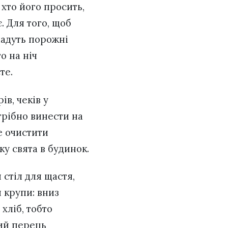
хто його просить,
. Для того, щоб
ладуть порожні
о на ніч
те.
в, чеків у
отрібно винести на
е очистити
у свята в будинок.
 стіл для щастя,
и крупи: вниз
хліб, тобто
ний перець