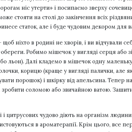
орогам ніс утерти» і посипаємо зверху сочеви
може стояти на столі до закінчення всіх різдвян
ринесе статок, але і буде чудовим декором для 
 щоб ніхто в родині не хворів, і ви відчували с
-обереги. Робимо мішечок у вигляді серця або з
або льон). Далі кладемо в мішечок одну малень
олочки, корицю (краще у вигляді палички, але я
вати порошок) і шкірку від апельсина. Тепер 
 зробити соломою або звичайною ватою. Зашит
і і цитрусових чудово діють на організм людини 
стовуються в ароматерапії. Крім цього, все п