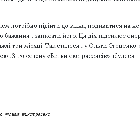
єм потрібно підійти до вікна, подивитися на не
 бажання і записати його. Ця дія підсилює енер
жчі три місяці. Так сталося і у Ольги Стеценко,
ю 13-го сезону «Битви екстрасенсів» збулося.
о
#магія
#екстрасенс