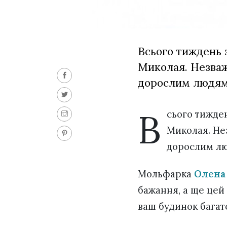
Всього тиждень 
Миколая. Незваж
дорослим людям
В
сього тижден
Миколая. Не
дорослим лю
Мольфарка
Олена
бажання, а ще цей 
ваш будинок багатс