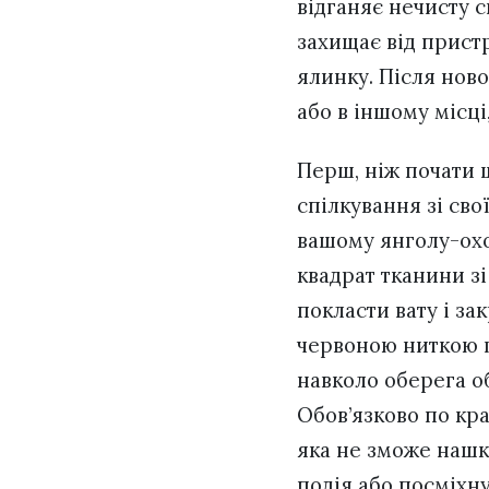
відганяє нечисту с
захищає від пристр
ялинку. Після ново
або в іншому місці
Перш, ніж почати 
спілкування зі св
вашому янголу-охо
квадрат тканини зі
покласти вату і з
червоною ниткою г
навколо оберега об
Обов’язково по кра
яка не зможе нашко
подія або посміхну