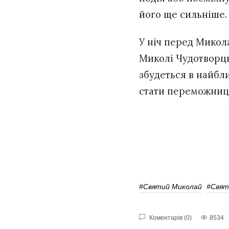
його ще сильніше.
У ніч перед Микола
Миколі Чудотворцю
збудеться в найбли
стати переможнице
#святий Миколай
#свят
Коментарів (0)
8534