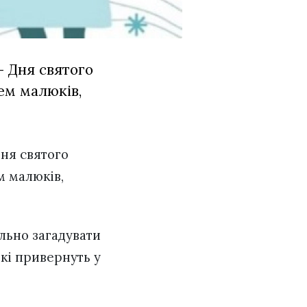
– Дня святого
ем малюків,
Дня святого
м малюків,
льно загадувати
які привернуть у