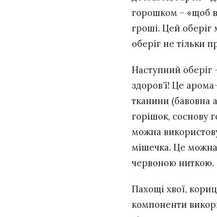
горошком – «щоб в
гроші. Цей оберіг 
оберіг не тільки п
Наступний оберіг –
здоров’ї! Це арома
тканини (бавовна 
горішок, соснову г
можна використову
мішечка. Це можна
червоною ниткою.
Пахощі хвої, кориц
компоненти викори