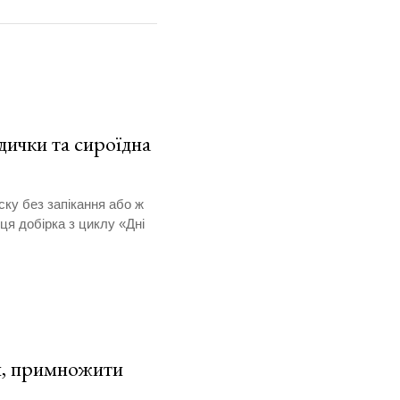
дички та сироїдна
ку без запікання або ж
ця добірка з циклу «Дні
и, примножити