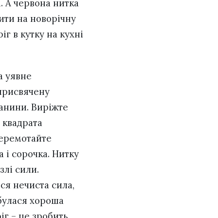
і. А червона нитка
ити на новорічну
г в кутку на кухні
а уявне
 присвячену
анини. Виріжте
 квадрата
перемотайте
 і сорочка. Нитку
злі сили.
ся нечиста сила,
дбулася хороша
іг – це зробить