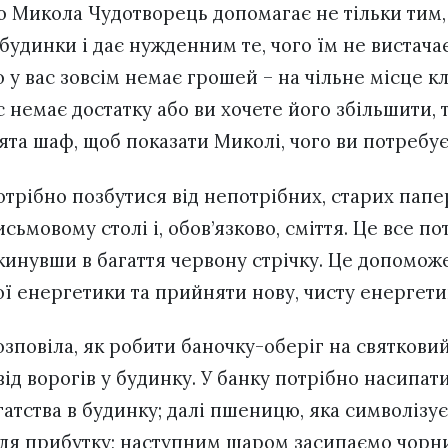
о Микола Чудотворець допомагає не тільки тим, 
 будинки і дає нужденним те, чого їм не вистачає
 у вас зовсім немає грошей – на чільне місце к
с немає достатку або ви хочете його збільшити, т
ята шаф, щоб показати Миколі, чого ви потребує
трібно позбутися від непотрібних, старих папері
исьмовому столі і, обов’язково, сміття. Це все п
 кинувши в багаття червону стрічку. Це допомож
ї енергетики та прийняти нову, чисту енергетик
повіла, як робити баночку-оберіг на святковий
 від ворогів у будинку. У банку потрібно насипат
гатства в будинку; далі пшеницю, яка символізує 
 для прибутку; наступним шаром засипаємо чор