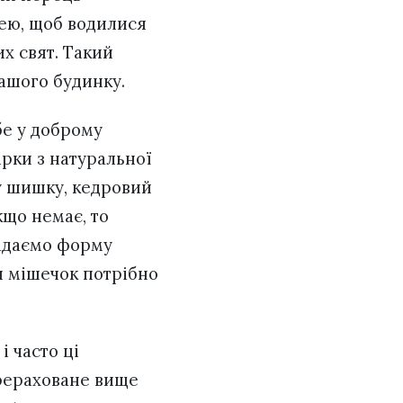
цею, щоб водилися
их свят. Такий
вашого будинку.
ебе у доброму
ірки з натуральної
ку шишку, кедровий
кщо немає, то
надаємо форму
и мішечок потрібно
і часто ці
ерераховане вище