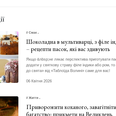
ії
# Смак
Шоколадна в мультиварці, з філе ін
– рецепти пасок, які вас здивують
Якщо &nbsp;не лякає перспектива приготувати пас
додати у святкову страву філе індики або ром, то 
до свята» від «Таблоїда Волині» саме для вас!
06 Квітня 2026
# Життя
Приворожити коханого, завагітніт
багатство: прикмети на Великдень