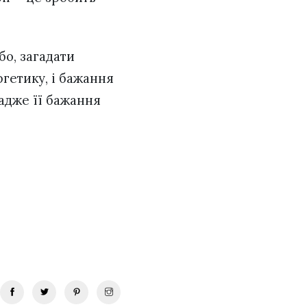
бо, загадати
гетику, і бажання
 адже її бажання