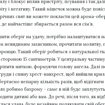
илу і блокує вплив пристріту, псування і так дал
іту і негативу. Такий мішечок можна буде повіс
річних свят ви можете покласти цей арома-обері
, де найчастіше збирається разом вся сім’я.
шити оберіг на удачу, потрібно налаштуватися н
оїм невидимим захисником, прочитати молитву,
ронцю. Такий оберіг робиться з натуральної тк
 стороною 15 сантиметрів. У центральну частину
акріпити ниткою, формуючи голову ангела. Далі 
руди і спину хрест-навхрест, щоб вийшли крила
ертаємо непарну кількість разів, щоб відігнати 
ях робимо бахрому – саме в ній буде заплутуєть
дити дитині або вам. До речі, після того, як ві
лася удача, буде незайвим подякувати свій обер