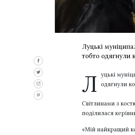
Луцькі муніципа
тобто одягнули 
Л
уцькі муніц
одягнули ко
Світлинами з костю
поділилася керів
«Мій найкращий кол