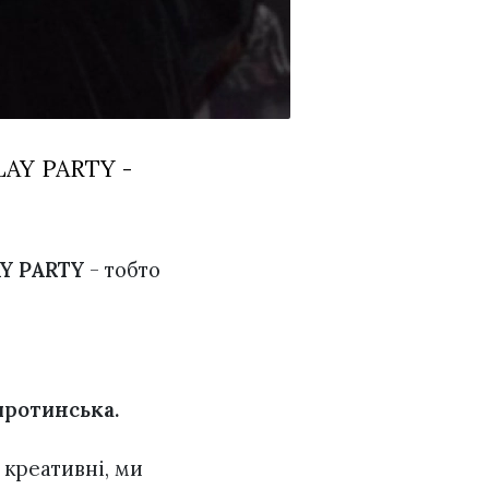
LAY PARTY -
Y PARTY
- тобто
иротинська.
 креативні, ми