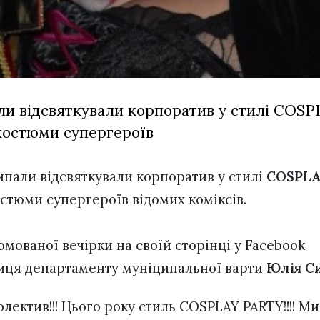
ли відсвяткували корпоратив у стилі СOSP
костюми супергероїв
ипали відсвяткували корпоратив у стилі
СOSPLA
стюми супергероїв відомих коміксів.
мованої вечірки на своїй сторінці у Facebook
ниця департаменту муніципальної варти
Юлія С
ектив!!! Цього року стиль COSPLAY PARTY!!!! Ми