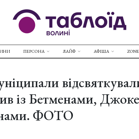
ВИНИ
ПЕРСОНА
ЛАЙФ
АФІША
ZONE
уніципали відсвяткувал
ив із Бетменами, Джоке
нами. ФОТО