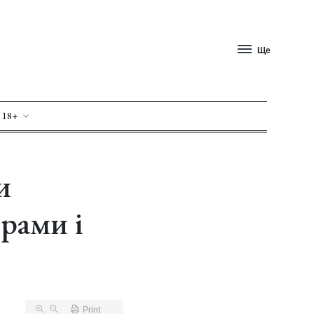
Ще
 18+
и
рами і
Print