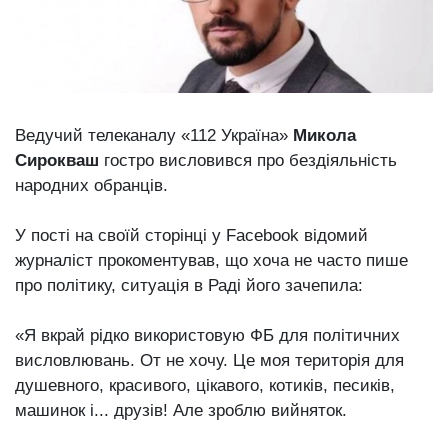
Зіньківський
залишив у
27 Липня 2026
Луцьку
671 переглядів
три...
Всі розділи
Ведучий телеканалу «112 Україна»
Микола
Персона
Сирокваш
гостро висловився про бездіяльність
Лайф
народних обранців.
Афіша
У пості на своїй сторінці у Facebook відомий
ZONE 18+
журналіст прокоментував, що хоча не часто пише
про політику, ситуація в Раді його зачепила:
Контакти
Політика конфіденційності
«Я вкрай рідко використовую ФБ для політичних
висловлювань. От не хочу. Це моя територія для
душевного, красивого, цікавого, котиків, песиків,
машинок і... друзів! Але зроблю вийняток.