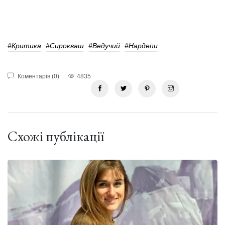
#критика
#Сирокваш
#ведучий
#нардепи
Коментарів (0)
4835
Схожі публікації