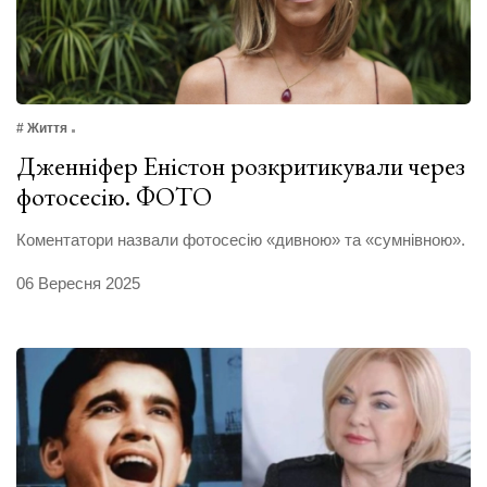
# Життя
Дженніфер Еністон розкритикували через
фотосесію. ФОТО
Коментатори назвали фотосесію «дивною» та «сумнівною».
06 Вересня 2025