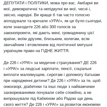
ДЕПУТАТИ і ПОЛІТИКИ, мова про вас. Амбарні ви
мої, демократичні та непідкупні ви мої, чесні і,
звісно, народні. Ви краще б так часто голосно
аплодували та кричали «УРА!», як це було сьогодні,
коли знаходите 226 або 300 голосів за
законопроекти, які дають мені, громадянину цієї
країни, моїм друзям, близьким, колегам, всім
звичайним і втомленим від політичної метушні
українцям право на ГІДНЕ ЖИТТЯ.
Де 226 і
«УРА!» за медичне страхування? ДЕ 226
і «УРА!» за людські зарплати, пенсії, соціальні
виплати малоімущим, сиротам і допомогу батькам
при народженні дитини? Де 226 і «УРА!» за те, щоб
онкохворі, діабетики та інші люди з найважчими
захворюваннями почували себе спокійно, а не
випрошували під Кабміном або Радою ще день
свого життя? Де 226 і «УРА!» за розвиток економіки