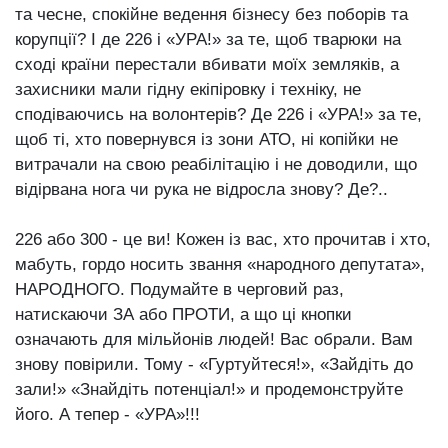
та чесне, спокійне ведення бізнесу без поборів та
корупції? І де 226 і «УРА!» за те, щоб тварюки на
сході країни перестали вбивати моїх земляків, а
захисники мали гідну екіпіровку і техніку, не
сподіваючись на волонтерів? Де 226 і «УРА!» за те,
щоб ті, хто повернувся із зони АТО, ні копійки не
витрачали на свою реабілітацію і не доводили, що
відірвана нога чи рука не відросла знову? Де?..
226 або 300 - це ви! Кожен із вас, хто прочитав і хто,
мабуть, гордо носить звання
«народного депутата»,
НАРОДНОГО. Подумайте в черговий раз,
натискаючи ЗА або ПРОТИ, а що ці кнопки
означають для мільйонів людей! Вас обрали. Вам
знову повірили. Тому -
«Гуртуйтеся!», «Зайдіть до
зали!» «Знайдіть потенціал!» и продемонструйте
його. А тепер - «УРА»!!!