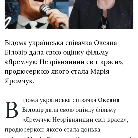
відбулася
XIX
29 Липня 2026
Спартакіада
573 переглядів
VolWe...
Всі розділи
Відома українська співачка Оксана
Персона
Білозір дала свою оцінку фільму
Лайф
«Яремчук: Незрівнянний світ краси»,
Афіша
продюсеркою якого стала Марія
ZONE 18+
Яремчук.
Контакти
В
ідома українська співачка
Оксана
Політика конфіденційності
Білозір
дала свою оцінку фільму
«Яремчук: Незрівнянний світ краси»,
продюсеркою якого стала донька