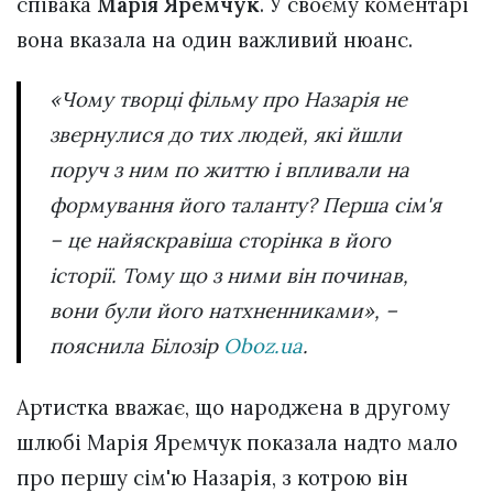
співака
Марія Яремчук
. У своєму коментарі
вона вказала на один важливий нюанс.
«Чому творці фільму про Назарія не
звернулися до тих людей, які йшли
поруч з ним по життю і впливали на
формування його таланту? Перша сім'я
– це найяскравіша сторінка в його
історії. Тому що з ними він починав,
вони були його натхненниками», –
пояснила Білозір
Оboz.ua
.
Артистка вважає, що народжена в другому
шлюбі Марія Яремчук показала надто мало
про першу сім'ю Назарія, з котрою він