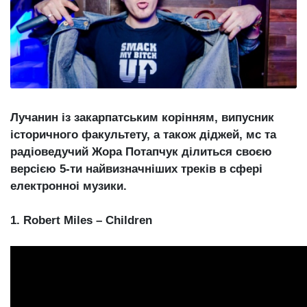
Зіньківський
залишив у
27 Липня 2026
Луцьку
744 переглядів
три...
Всі розділи
Персона
Лучанин із закарпатським корінням, випусник
Лайф
історичного факультету, а також діджей, мс та
Афіша
радіоведучий Жора Потапчук ділиться своєю
ZONE 18+
версією 5-ти найвизначніших треків в сфері
електронноі музики.
Контакти
1. Robert Miles – Children
Політика конфіденційності