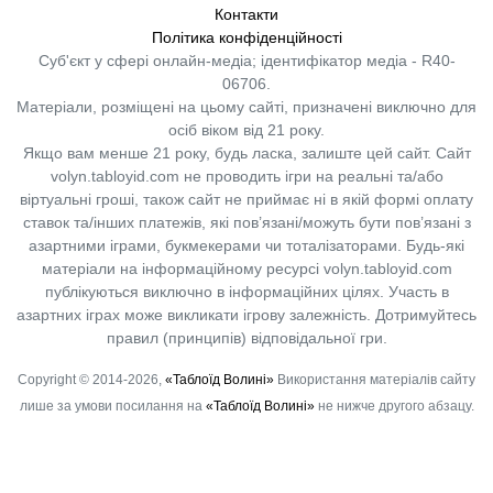
Контакти
Політика конфіденційності
Суб'єкт у сфері онлайн-медіа; ідентифікатор медіа - R40-
06706.
Матеріали, розміщені на цьому сайті, призначені виключно для
осіб віком від 21 року.
Якщо вам менше 21 року, будь ласка, залиште цей сайт.
Сайт
volyn.tabloyid.com не проводить ігри на реальні та/або
віртуальні гроші, також сайт не приймає ні в якій формі оплату
ставок та/інших платежів, які пов’язані/можуть бути пов’язані з
азартними іграми, букмекерами чи тоталізаторами. Будь-які
матеріали на інформаційному ресурсі volyn.tabloyid.com
публікуються виключно в інформаційних цілях. Участь в
азартних іграх може викликати ігрову залежність. Дотримуйтесь
правил (принципів) відповідальної гри.
Copyright © 2014-2026,
«Таблоїд Волині»
Використання матеріалів сайту
лише за умови посилання на
«Таблоїд Волині»
не нижче другого абзацу.