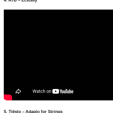
4. ATB – Ecstasy
5. Tiësto – Adagio for Strings