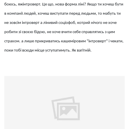
боюсь, яжінтроверт. Це що, нова форма ліні? Якщо ти хочеш бути
в компанії людей, хочеш виступати перед людьми, то мабуть ти
не зовсім інтроверт а лінивий соціофоб, котрий нічого не хоче
робити зі своєю бідою, не хоче вчити себе справлятись з цим
страхом. а лише прикриватись кашеміровим "інтроверт" і чекати,
поки тобі всюди місце уступатимуть. Як вагітній.