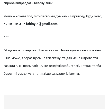
спроба виправдати власну лінь?
Якщо ж хочете поділитися своїми думками з приводу будь-чого,
пишіть нам на
tabloyid@gmail.com
.
***
Мода на інтроверсію. Престижність. Нехай відпочиває спокійно
Юнг, може, я зараз щось не так скажу, та для мене інтроверти
завжди є, як щось вагітне. Це тендітні особистості, котрих треба
берегти і всюди уступати місце, дмухати і лілеяти.