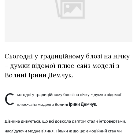
Зіньківський
залишив у
27 Липня 2026
Луцьку
710 переглядів
три...
Всі розділи
Персона
Лайф
Сьогодні у традиційному блозі на нічку
Афіша
– думки відомої плюс-сайз моделі з
ZONE 18+
Волині Ірини Демчук.
Контакти
С
ьогодні у традиційному блозі на нічку – думки відомої
Політика конфіденційності
плюс-сайз моделі з Волині
Ірини Демчук.
Дівчина дивується, що всі довкола раптом стали інтровертами,
наслідуючи модне віяння. Тільки ж що це: емоційний стан чи