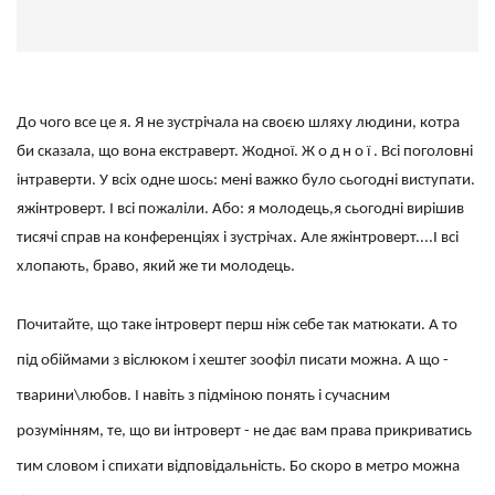
До чого все це я. Я не зустрічала на своєю шляху людини, котра
би сказала, що вона екстраверт. Жодної. Ж о д н о ї . Всі поголовні
інтраверти. У всіх одне шось: мені важко було сьогодні виступати.
яжінтроверт. І всі пожаліли. Або: я молодець,я сьогодні вирішив
тисячі справ на конференціях і зустрічах. Але яжінтроверт....І всі
хлопають, браво, який же ти молодець.
Почитайте, що таке інтроверт перш ніж себе так матюкати. А то
під обіймами з віслюком і хештег зоофіл писати можна. А що -
тварини\любов. І навіть з підміною понять і сучасним
розумінням, те, що ви інтроверт - не дає вам права прикриватись
тим словом і спихати відповідальність. Бо скоро в метро можна