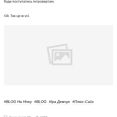
буде поступатись інтровертам.
Ой. Так це ж усі.
#BLOG На Нічку
#BLOG
#Іра Демчук
#плюс-Сайз