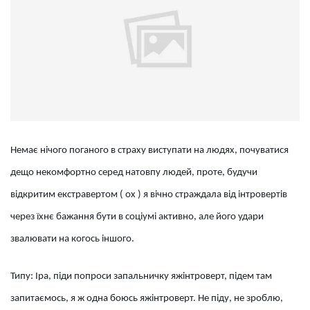
Немає нічого поганого в страху виступати на людях, почуватися
дещо некомфортно серед натовпу людей, проте, будучи
відкритим екстравертом ( ох ) я вічно страждала від інтровертів
через їхнє бажання бути в соціумі активно, але його удари
звалювати на когось іншого.
Типу: Іра, піди попроси запальничку яжінтроверт, підем там
запитаємось, я ж одна боюсь яжінтроверт. Не піду, не зроблю,