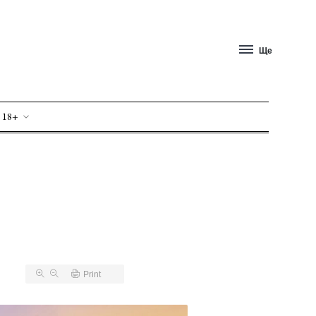
Ще
 18+
Print