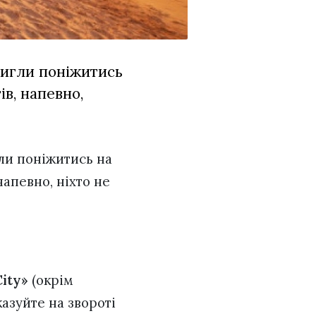
тигли поніжитись
в, напевно,
гли поніжитись на
напевно, ніхто не
ity»
(окрім
казуйте на звороті