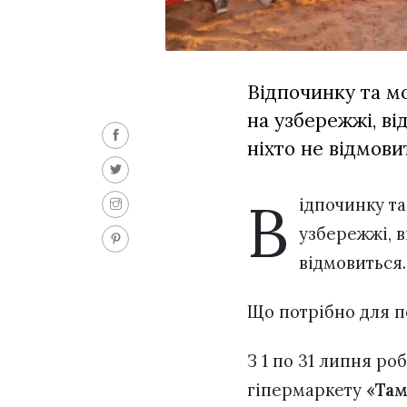
Відпочинку та мо
на узбережжі, ві
ніхто не відмови
В
ідпочинку та
узбережжі, в
відмовиться.
Що потрібно для п
З 1 по 31 липня ро
гіпермаркету
«Там