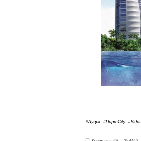
#Луцьк
#ПортCity
#відп
Коментарів (0)
4460