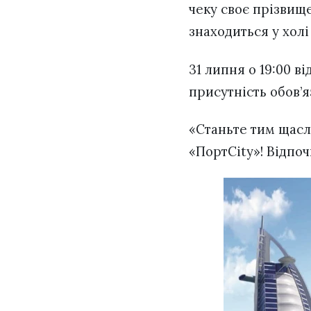
чеку своє прізвище
знаходиться у хол
31 липня о 19:00 в
присутність обов’я
«Станьте тим щасл
«ПортCity»! Відпоч