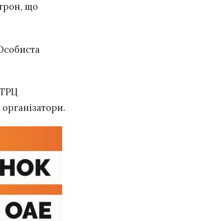
отрон, що
 Особиста
 ТРЦ
 організатори.