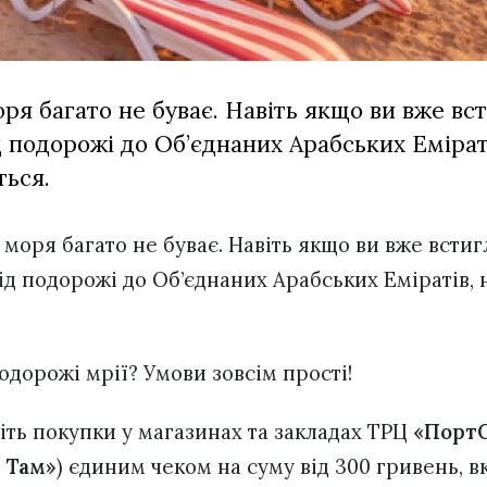
ря багато не буває. Навіть якщо ви вже вс
д подорожі до Об’єднаних Арабських Еміраті
ться.
 моря багато не буває. Навіть якщо ви вже всти
ід подорожі до Об’єднаних Арабських Еміратів, 
одорожі мрії? Умови зовсім прості!
біть покупки у магазинах та закладах ТРЦ
«ПортC
 Там»
) єдиним чеком на суму від 300 гривень, в