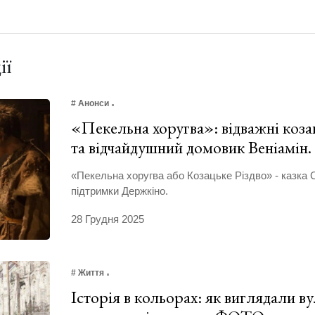
ії
# Анонси
«Пекельна хоругва»: відважні козак
та відчайдушний домовик Веніамін
«Пекельна хоругва або Козацьке Різдво» - казка 
підтримки Держкіно.
28 Грудня 2025
# Життя
Історія в кольорах: як виглядали в