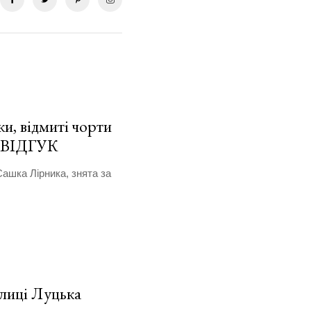
и, відмиті чорти
. ВІДГУК
Сашка Лірника, знята за
улиці Луцька