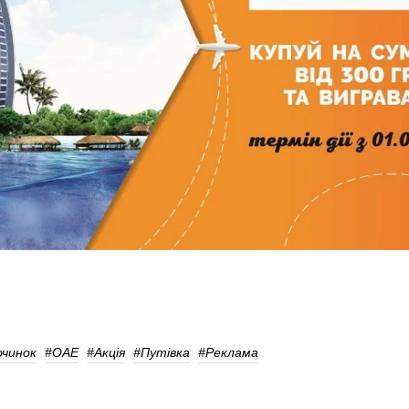
очинок
#ОАЕ
#акція
#Путівка
#реклама