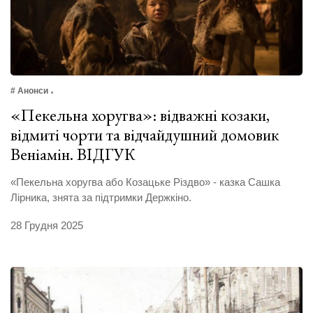
# Анонси
«Пекельна хоругва»: відважні козаки,
відмиті чорти та відчайдушний домовик
Веніамін. ВІДГУК
«Пекельна хоругва або Козацьке Різдво» - казка Сашка
Лірника, знята за підтримки Держкіно.
28 Грудня 2025