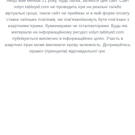
Якщо вам менше 21 року, будь ласка, залиште цей сайт.
Сайт
volyn.tabloyid.com не проводить ігри на реальні та/або
віртуальні гроші, також сайт не приймає ні в якій формі оплату
ставок та/інших платежів, які пов’язані/можуть бути пов’язані з
азартними іграми, букмекерами чи тоталізаторами. Будь-які
матеріали на інформаційному ресурсі volyn.tabloyid.com
публікуються виключно в інформаційних цілях. Участь в
азартних іграх може викликати ігрову залежність. Дотримуйтесь
правил (принципів) відповідальної гри.
Copyright © 2014-2026,
«Таблоїд Волині»
Використання матеріалів сайту
лише за умови посилання на
«Таблоїд Волині»
не нижче другого абзацу.