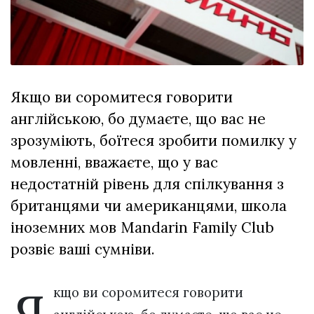
відбулася
XIX
29 Липня 2026
Спартакіада
570 переглядів
VolWe...
Всі розділи
Якщо ви соромитеся говорити
Персона
англійською, бо думаєте, що вас не
Лайф
зрозуміють, боїтеся зробити помилку у
Афіша
мовленні, вважаєте, що у вас
ZONE 18+
недостатній рівень для спілкування з
британцями чи американцями, школа
Контакти
іноземних мов Mandarin Family Club
Політика конфіденційності
розвіє ваші сумніви.
кщо ви соромитеся говорити