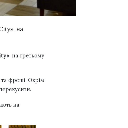
ity», на
.
ity»
, на третьому
 та фреші. Окрім
 перекусити.
ають на