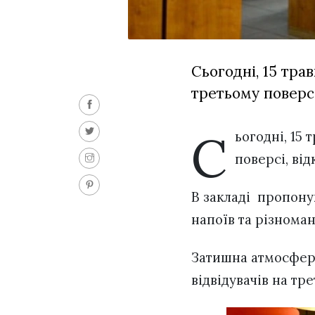
Сьогодні, 15 тра
третьому поверсі
С
ьогодні, 15
поверсі, ві
В закладі пропоную
напоїв та різноман
Затишна атмосфера
відвідувачів на тр