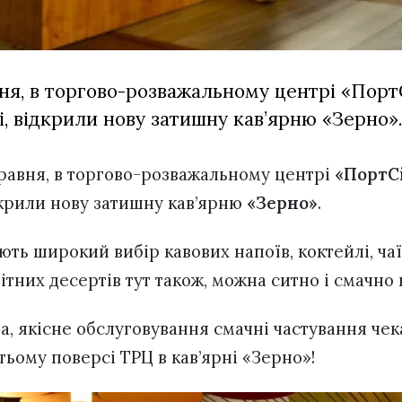
вня, в торгово-розважальному центрі «ПортC
, відкрили нову затишну кав’ярню «Зерно»
 травня, в торгово-розважальному центрі
«ПортC
дкрили нову затишну кав’ярню
«Зерно»
.
ть широкий вибір кавових напоїв, коктейлі, чаї
ітних десертів тут також, можна ситно і смачно
, якісне обслуговування смачні частування чек
етьому поверсі ТРЦ в кав’ярні «Зерно»!