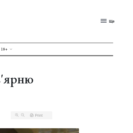
Ще
 18+
в'ярню
Print