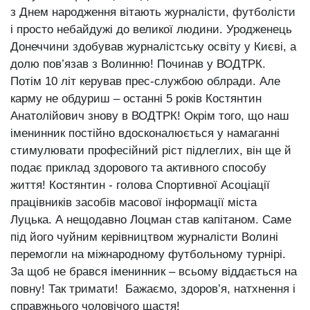
з Днем народження вітають журналісти, футболісти
і просто небайдужі до великої людини. Уродженець
Донеччини здобував журналістську освіту у Києві, а
долю пов’язав з Волинню! Починав у ВОДТРК.
Потім 10 літ керував прес-службою облради. Але
карму не обдуриш – останні 5 років Костянтин
Анатолійович знову в ВОДТРК! Окрім того, що наш
іменинник постійно вдосконалюється у намаганні
стимулювати професійний ріст підлеглих, він ще й
подає приклад здорового та активного способу
життя! Костянтин - голова Спортивної Асоціації
працівників засобів масової інформації міста
Луцька. А нещодавно Лоцман став капітаном. Саме
під його чуйним керівництвом журналісти Волині
перемогли на міжнародному футбольному турнірі.
За щоб не брався іменинник – всьому віддається на
повну! Так тримати! Бажаємо, здоров’я, натхнення і
справжнього чоловічого щастя!