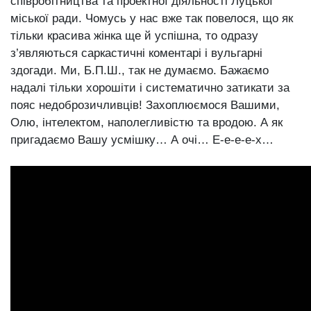
співробітництва та проектної діяльності Луцької
міської ради. Чомусь у нас вже так повелося, що як
тільки красива жінка ще й успішна, то одразу
з’являються саркастичні коментарі і вульгарні
здогади. Ми, Б.П.Ш., так не думаємо. Бажаємо
надалі тільки хорошіти і систематично затикати за
пояс недоброзичливців! Захоплюємося Вашими,
Олю, інтелектом, наполегливістю та вродою. А як
пригадаємо Вашу усмішку… А очі… Е-е-е-е-х…