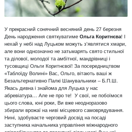
Зіньківський
залишив у
27 Липня 2026
Луцьку
756 переглядів
три...
Всі розділи
У прекрасний сонячний весняний день 27 березня
День народження святкуватиме
Ольга Коритнєва
! І
Персона
нехай у небі над Луцьком можуть з’являтися хмари,
але вони однозначно не затьмарять свято стильної
Лайф
та ділової, молодої та амбітної, мандрівниці і
Афіша
тусовщиці Ольги Коритнєвої! За посередництвом
ZONE 18+
«Таблоїду Волині» Вас, Ольго, вітають ваші ж
Безальтернативно Палкі Шанувальники – Б.П.Ш.
Контакти
Якась дивна і знайома для Луцька у нас
Політика конфіденційності
абревіатура… Але не про те! У свої, не побоїмося
цього слова, юні роки, Ви вже неодноразово
збирали врожаї на ниві місцевого самоврядування.
Нині, здобуваєте черговий досвід на посаді
заступника начальника управління міжнародного