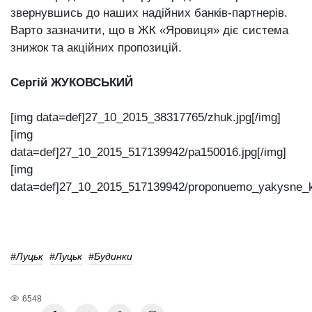
звернувшись до наших надійних банків-партнерів.
Варто зазначити, що в ЖК «Яровиця» діє система
знижок та акційних пропозицій.
Сергій ЖУКОВСЬКИЙ
[img data=def]27_10_2015_38317765/zhuk.jpg[/img]
[img
data=def]27_10_2015_517139942/pa150016.jpg[/img]
[img
data=def]27_10_2015_517139942/proponuemo_yakysne_ko
#Луцьк
#Луцьк
#будинки
6548