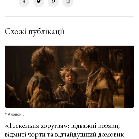
Схожі публікації
# Анонси
«Пекельна хоругва»: відважні козаки,
відмиті чорти та відчайдушний домовик