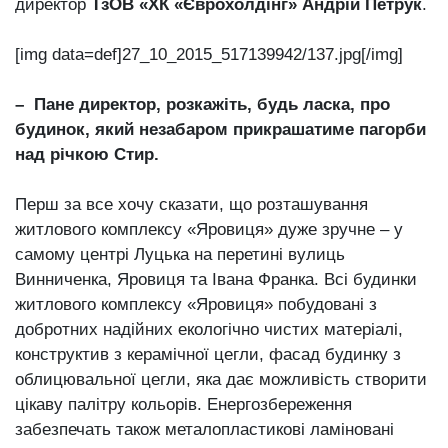
директор
ТзОВ «ХК «Єврохолдінг» Андрій Петрук
.
[img data=def]27_10_2015_517139942/137.jpg[/img]
– Пане директор, розкажіть, будь ласка, про
будинок, який незабаром прикрашатиме пагорби
над річкою Стир.
Перш за все хочу сказати, що розташування
житлового комплексу «Яровиця» дуже зручне – у
самому центрі Луцька на перетині вулиць
Винниченка, Яровиця та Івана Франка. Всі будинки
житлового комплексу «Яровиця» побудовані з
добротних надійних екологічно чистих матеріалі,
конструктив з керамічної цегли, фасад будинку з
облицювальної цегли, яка дає можливість створити
цікаву палітру кольорів. Енергозбереження
забезпечать також металопластикові ламіновані