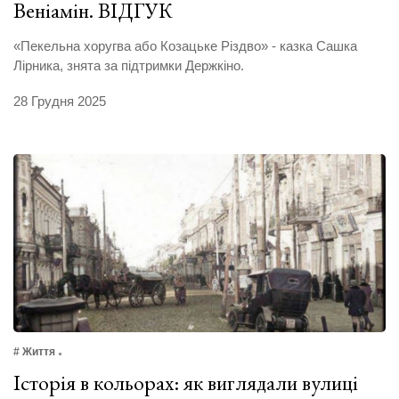
Веніамін. ВІДГУК
«Пекельна хоругва або Козацьке Різдво» - казка Сашка
Лірника, знята за підтримки Держкіно.
28 Грудня 2025
# Життя
Історія в кольорах: як виглядали вулиці