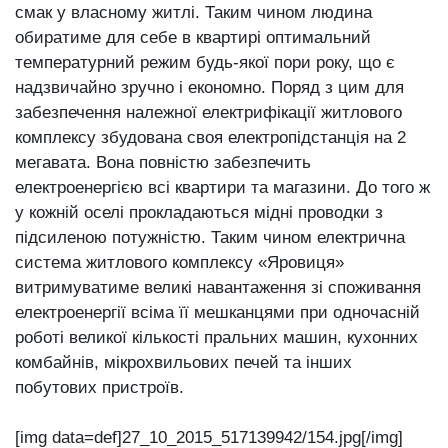
смак у власному житлі. Таким чином людина
обиратиме для себе в квартирі оптимальний
температурний режим будь-якої пори року, що є
надзвичайно зручно і економно. Поряд з цим для
забезпечення належної електрифікації житлового
комплексу збудована своя електропідстанція на 2
мегавата. Вона повністю забезпечить
електроенергією всі квартири та магазини. До того ж
у кожній оселі прокладаються мідні проводки з
підсиленою потужністю. Таким чином електрична
система житлового комплексу «Яровиця»
витримуватиме великі навантаження зі споживання
електроенергії всіма її мешканцями при одночасній
роботі великої кількості пральних машин, кухонних
комбайнів, мікрохвильових печей та інших
побутових пристроїв.
[img data=def]27_10_2015_517139942/154.jpg[/img]