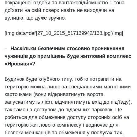
покращеної оздоби та вантажопідйомністю 1 тона
доїхати на свій поверх навіть не виходячи на
вулицю, що дуже зручно.
[img data=def]27_10_2015_517139942/138.jpg[/img]
– Наскільки безпечним стосовно проникнення
чужинців до приміщень буде житловий комплекс
«Яровиця»?
Будинок буде клубного типу, тобто потрапити на
територію можна лише за спеціальними магнітними
карточками (вони відкриватимуть ворота,
запускатимуть ліфт, відчинятимуть вхід до під’їзду),
так само і з доступом до підземних парковок. Це
робиться для обмеження доступу сторонніх осіб на
територію житлового комплексу і водночас для
безпеки мешканців та обмеження у послугах тих,