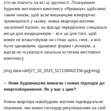
хто не платить за всі ці зручності. Планування
будинків житлового комплексу «Яровиця» здійснено
таким чином, щоб всім мешканцям комфортно
проживалося у ньому: кожна квартира матиме
засклений балкон, на фасаді передбачені спеціальні
місця для кондиціонерів – все це для того, щоб
кожен не влаштовував на стінах щось своє, а все
було однаковим, однакової форми і розмірів, а
відтак не псувалася загальна естетика житлового
комплексу.
[img data=def]27_10_2015_517139942/156.jpg[/img]
– Нове будівництво вимагає і нових підходів до
енергозбереження. Як у вас з цим?
Кожна квартира новобудови матиме індивідуальне
опалення, яке кожен господар регулюватиме на свій