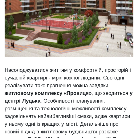
відбулася
XIX
29 Липня 2026
Спартакіада
613 переглядів
VolWe...
Всі розділи
Персона
Лайф
Афіша
Насолоджуватися життям у комфортній, просторій і
ZONE 18+
сучасній квартирі - мрія кожної людини. Сьогодні
реалізувати таке прагнення можна завдяки
Контакти
житловому комплексу «Яровиця»
, що зводиться
у
Політика конфіденційності
центрі Луцька
. Особливості планування,
розміщення та технологічні можливості комплексу
задовільнять найвибагливіші смаки, адже квартири
у ньому одні із кращих у місті. Детальніше про
новий підхід в житловому будівництві розкаже