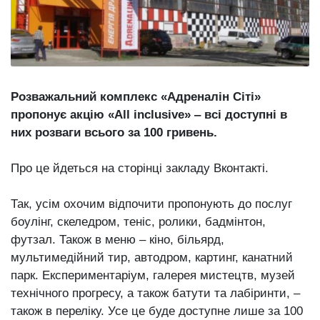
відбулася
XIX
29 Липня 2026
Спартакіада
554 переглядів
VolWe...
Всі розділи
Розважальний комплекс «Адреналін Сіті»
Персона
пропонує акцію «All inclusive» ‒ всі доступні в
Лайф
них розваги всього за 100 гривень.
Афіша
Про це йдеться на сторінці закладу Вконтакті.
ZONE 18+
Так, усім охочим відпочити пропонують до послуг
Контакти
боулінг, скеледром, теніс, ролики, бадмінтон,
Політика конфіденційності
футзал. Також в меню ‒ кіно, більярд,
мультимедійний тир, автодром, картинг, канатний
парк. Експериментаріум, галерея мистецтв, музей
технічного прогресу, а також батути та лабіринти, ‒
також в переліку. Усе це буде доступне лише за 100