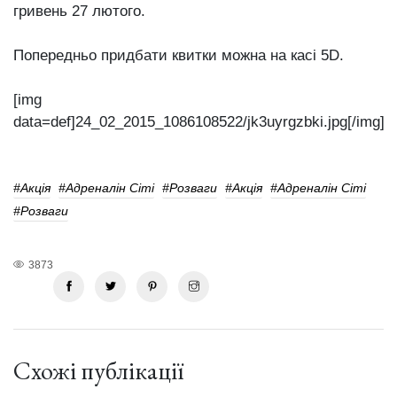
гривень 27 лютого.
Попередньо придбати квитки можна на касі 5D.
[img
data=def]24_02_2015_1086108522/jk3uyrgzbki.jpg[/img]
#акція
#Адреналін Сіті
#розваги
#акція
#Адреналін Сіті
#розваги
3873
Схожі публікації