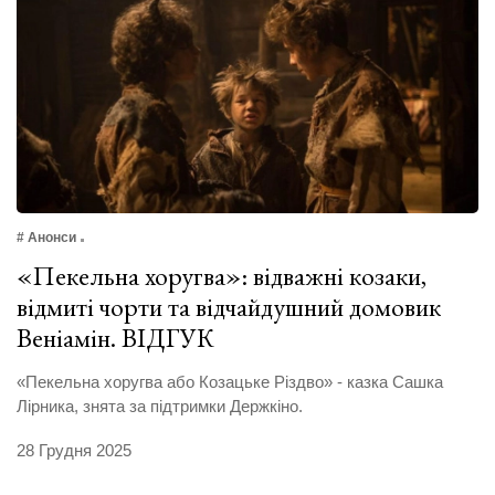
# Анонси
«Пекельна хоругва»: відважні козаки,
відмиті чорти та відчайдушний домовик
Веніамін. ВІДГУК
«Пекельна хоругва або Козацьке Різдво» - казка Сашка
Лірника, знята за підтримки Держкіно.
28 Грудня 2025