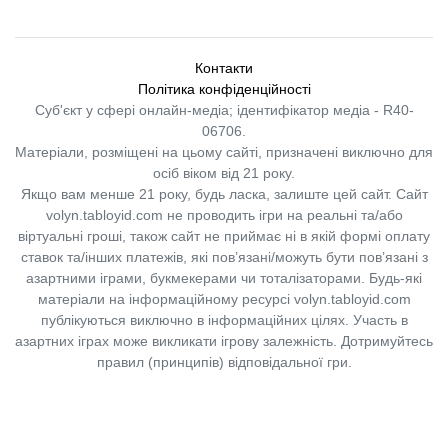
Контакти
Політика конфіденційності
Суб'єкт у сфері онлайн-медіа; ідентифікатор медіа - R40-
06706.
Матеріали, розміщені на цьому сайті, призначені виключно для
осіб віком від 21 року.
Якщо вам менше 21 року, будь ласка, залиште цей сайт.
Сайт
volyn.tabloyid.com не проводить ігри на реальні та/або
віртуальні гроші, також сайт не приймає ні в якій формі оплату
ставок та/інших платежів, які пов’язані/можуть бути пов’язані з
азартними іграми, букмекерами чи тоталізаторами. Будь-які
матеріали на інформаційному ресурсі volyn.tabloyid.com
публікуються виключно в інформаційних цілях. Участь в
азартних іграх може викликати ігрову залежність. Дотримуйтесь
правил (принципів) відповідальної гри.
Copyright © 2014-2026,
«Таблоїд Волині»
Використання матеріалів сайту
лише за умови посилання на
«Таблоїд Волині»
не нижче другого абзацу.