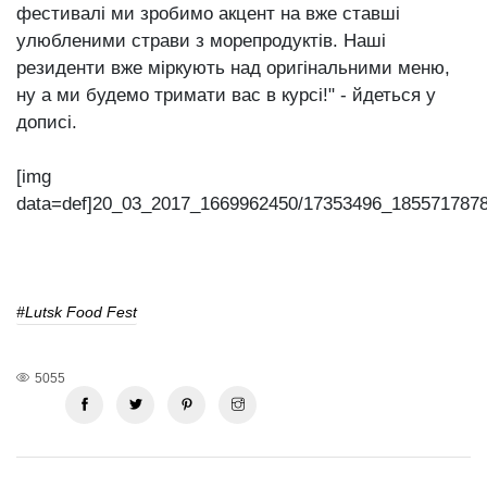
фестивалі ми зробимо акцент на вже ставші
улюбленими страви з морепродуктів. Наші
резиденти вже міркують над оригінальними меню,
ну а ми будемо тримати вас в курсі!" - йдеться у
дописі.
[img
data=def]20_03_2017_1669962450/17353496_1855717878
#Lutsk Food Fest
5055