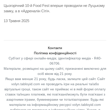
Цьогорічний 10-й Food Fest вперше проводили не Луцькому
замку, а в «Адреналін Сіті».
13 Травня 2025
Контакти
Політика конфіденційності
Суб'єкт у сфері онлайн-медіа; ідентифікатор медіа - R40-
06706.
Матеріали, розміщені на цьому сайті, призначені виключно для
осіб віком від 21 року.
Якщо вам менше 21 року, будь ласка, залиште цей сайт.
Сайт
volyn.tabloyid.com не проводить ігри на реальні та/або
віртуальні гроші, також сайт не приймає ні в якій формі оплату
ставок та/інших платежів, які пов’язані/можуть бути пов’язані з
азартними іграми, букмекерами чи тоталізаторами. Будь-які
матеріали на інформаційному ресурсі volyn.tabloyid.com
публікуються виключно в інформаційних цілях. Участь в