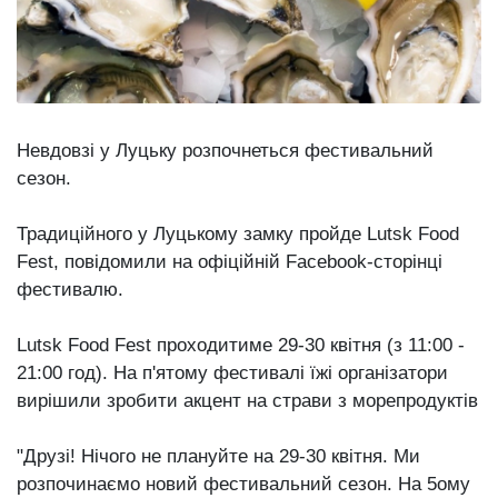
Зіньківський
залишив у
27 Липня 2026
Луцьку
788 переглядів
три...
Всі розділи
Невдовзі у Луцьку розпочнеться фестивальний
Персона
сезон.
Лайф
Афіша
Традиційного у Луцькому замку пройде Lutsk Food
Fest, повідомили на офіційній Facebook-сторінці
ZONE 18+
фестивалю.
Контакти
Lutsk Food Fest проходитиме 29-30 квітня (з 11:00 -
Політика конфіденційності
21:00 год). На п'ятому фестивалі їжі організатори
вирішили зробити акцент на страви з морепродуктів
"Друзі! Нічого не плануйте на 29-30 квітня. Ми
розпочинаємо новий фестивальний сезон. На 5ому