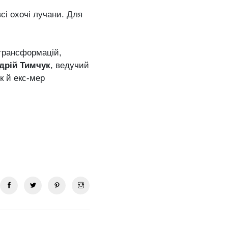
сі охочі лучани. Для
трансформацій,
дрій Тимчук
, ведучий
к й екс-мер