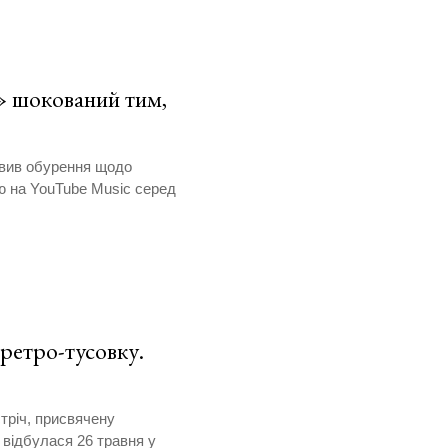
» шокований тим,
овив обурення щодо
ю на YouTube Music серед
 ретро-тусовку.
тріч, присвячену
 відбулася 26 травня у