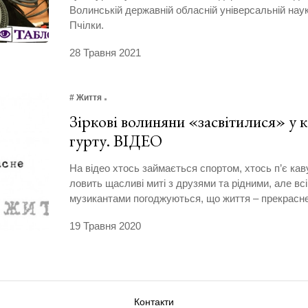
Волинській державній обласній універсальній науко
Пчілки.
28 Травня 2021
# Життя
Зіркові волиняни «засвітилися» у к
гурту. ВІДЕО
На відео хтось займається спортом, хтось п’є каву
ловить щасливі миті з друзями та рідними, але всі
музикантами погоджуються, що життя – прекрасне
19 Травня 2020
Контакти