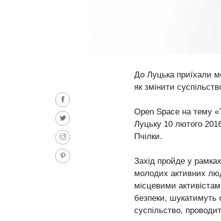
До Луцька приїхали м
як змінити суспільство
Open Space на тему «
Луцьку 10 лютого 2016
Пчілки.
Захід пройде у рамках
молодих активних люде
місцевими активістам
безпеки, шукатимуть с
суспільство, проводи