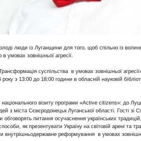
олоді люди із Луганщини для того, щоб спільно із воли
 в умовах зовнішньої агресії.
Трансформація суспільства в умовах зовнішньої агресії»
 року з 13:00 до 18:00 години в обласній науковій бібліо
 національного візиту програми «Active citizens»: до Луц
й з міста Сєвєродонецьк Луганської області. Гості зі С
и обговорять питання осучаснення українських традицій
пособи, як презентувати Україну на світовій арені та т
ти внутрішньодержавне реформування в умовах зовнішньо