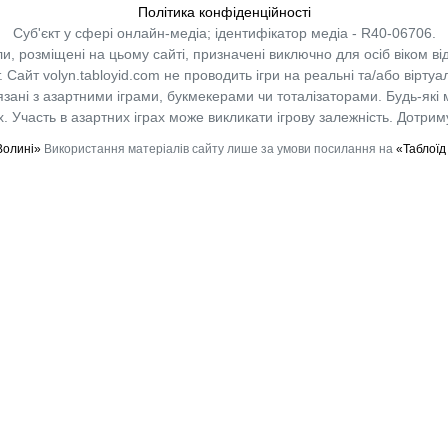
Політика конфіденційності
Суб'єкт у сфері онлайн-медіа; ідентифікатор медіа - R40-06706.
и, розміщені на цьому сайті, призначені виключно для осіб віком від
.
Сайт volyn.tabloyid.com не проводить ігри на реальні та/або віртуа
в’язані з азартними іграми, букмекерами чи тоталізаторами. Будь-які
 Участь в азартних іграх може викликати ігрову залежність. Дотрим
Волині»
Використання матеріалів сайту лише за умови посилання на
«Таблоїд