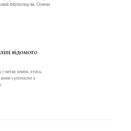
вій бібліотеці ім. Олени
ліпі відомого
 і читає книги, хтось
 вони суголосно з
.