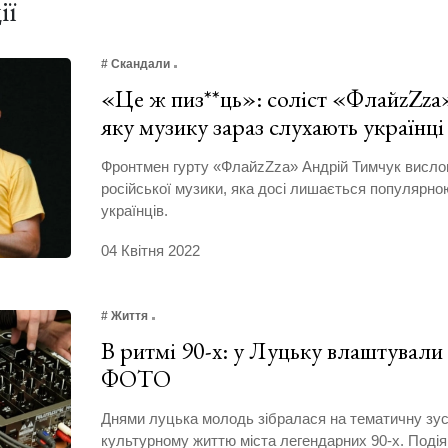
ії
# Скандали
«Це ж пиз**ць»: соліст «ФлайzZza
яку музику зараз слухають українці
Фронтмен гурту «ФлайzZza» Андрій Тимчук висл
російської музики, яка досі лишається популярно
українців.
04 Квітня 2022
# Життя
В ритмі 90-х: у Луцьку влаштували
ФОТО
Днями луцька молодь зібралася на тематичну зус
культурному життю міста легендарних 90-х. Подія