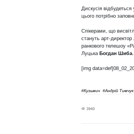
Дискусія відбудеться 
цього потрібно запов
Спікерами, що висвіт
стануть арт-директор
ранкового телешоу «Р
Луцька
Богдан Шиба
[img data=def]08_02_2
#Кузьмич
#Андрій Тимчук
3940