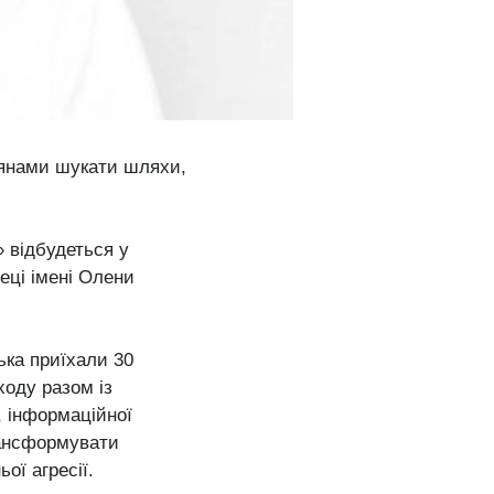
нянами шукати шляхи,
 відбудеться у
теці імені Олени
ька приїхали 30
ходу разом із
, інформаційної
рансформувати
ї агресії.