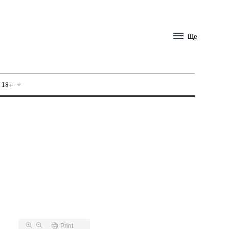
Ще
 18+
Print