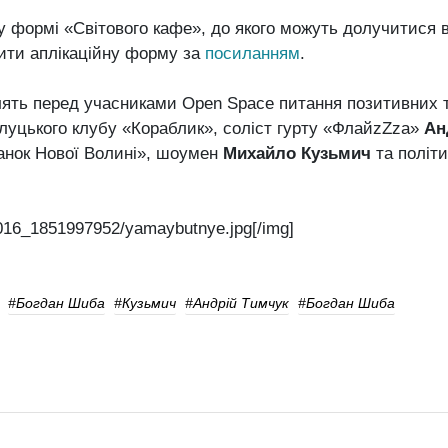
у формі «Світового кафе», до якого можуть долучитися в
нити аплікаційну форму за
посиланням
.
лять перед учасниками Open Space питання позитивних 
 луцького клубу «Кораблик», соліст гурту «ФлайzZza»
Ан
анок Нової Волині», шоумен
Михайло Кузьмич
та політи
.
016_1851997952/yamaybutnye.jpg[/img]
#Богдан Шиба
#Кузьмич
#Андрій Тимчук
#Богдан Шиба