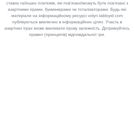
ставок та/інших платежів, які пов’язані/можуть бути пов’язані з
азартними іграми, букмекерами чи тоталізаторами. Будь-які
матеріали на інформаційному ресурсі volyn.tabloyid.com
публікуються виключно в інформаційних цілях. Участь в
азартних іграх може викликати ігрову залежність. Дотримуйтесь
правил (принципів) відповідальної гри.
Copyright © 2014-2026,
«Таблоїд Волині»
Використання матеріалів сайту
лише за умови посилання на
«Таблоїд Волині»
не нижче другого абзацу.