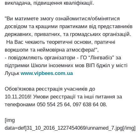
викладача, підвищення кваліфікації.
"Ви матимете змогу ознайомитися/обмінятися
досвідом та кращими практиками від представників
державних, приватних, та громадських організацій.
На Вас чекають теоретичні основи, пратичні
воркшопи та неймовірна атмосфера!",
- повідомляють організатори - ГО “Лінгвабіз” за
підтримки Школи іноземних мов ВІП бджіл у місті
Луцьк
www.vipbees.com.ua
Обов'язкова реєстрація учасників до
10.11.2016! Умови реєстрації та інші питання за
телефонами 050 554 25 64, 097 638 64 08.
[img
data=def]31_10_2016_1227454069/unnamed_7.jpg[/img]