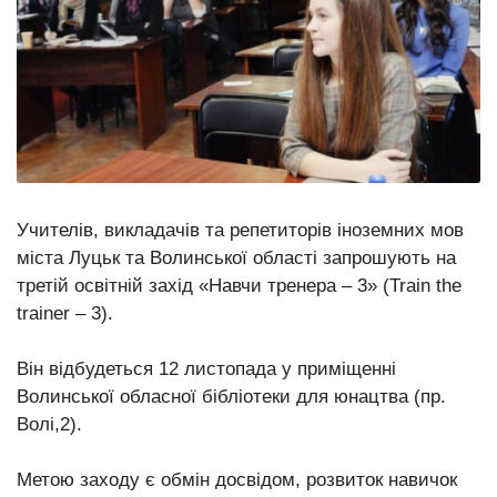
відбулася
XIX
29 Липня 2026
Спартакіада
601 переглядів
VolWe...
Всі розділи
Персона
Лайф
Учителів, викладачів та репетиторів іноземних мов
Афіша
міста Луцьк та Волинської області запрошують на
ZONE 18+
третій освітній захід «Навчи тренера – 3» (Train the
trainer – 3).
Контакти
Політика конфіденційності
Він відбудеться 12 листопада у приміщенні
Волинської обласної бібліотеки для юнацтва (пр.
Волі,2).
Метою заходу є обмін досвідом, розвиток навичок