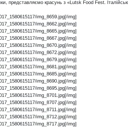
ки, представляємо красунь з «Lutsk Food Fest. Італійсь
017_1580615117/img_8659.jpg[/img]
017_1580615117/img_8662.jpg[/img]
017_1580615117/img_8665.jpg[/img]
017_1580615117/img_8667.jpg[/img]
017_1580615117/img_8670.jpg[/img]
017_1580615117/img_8672.jpg[/img]
017_1580615117/img_8679.jpg[/img]
017_1580615117/img_8681.jpg[/img]
017_1580615117/img_8685.jpg[/img]
017_1580615117/img_8690.jpg[/img]
017_1580615117/img_8695.jpg[/img]
017_1580615117/img_8701.jpg[/img]
017_1580615117/img_8707.jpg[/img]
017_1580615117/img_8711.jpg[/img]
017_1580615117/img_8712.jpg[/img]
017_1580615117/img_8717.jpg[/img]