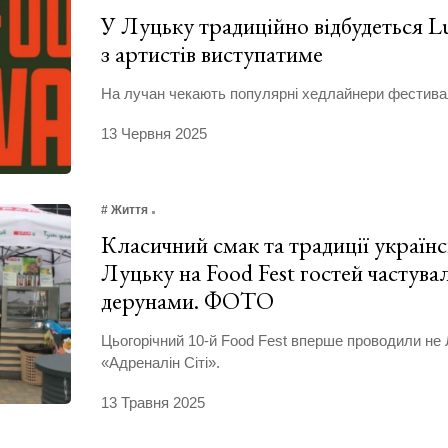
У Луцьку традиційно відбудеться Lu
з артистів виступатиме
На лучан чекають популярні хедлайнери фестивалю
13 Червня 2025
# Життя
Класичний смак та традиції українсь
Луцьку на Food Fest гостей частува
дерунами. ФОТО
Цьогорічний 10-й Food Fest вперше проводили не 
«Адреналін Сіті».
13 Травня 2025