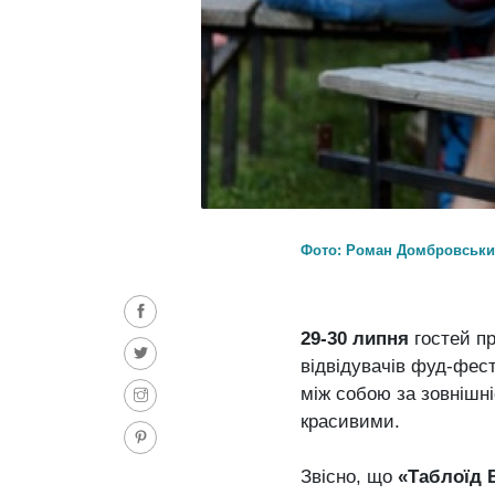
Фото: Роман Домбровськ
29-30 липня
гостей п
відвідувачів фуд-фесту
між собою за зовнішні
красивими.
Звісно, що
«Таблоїд 