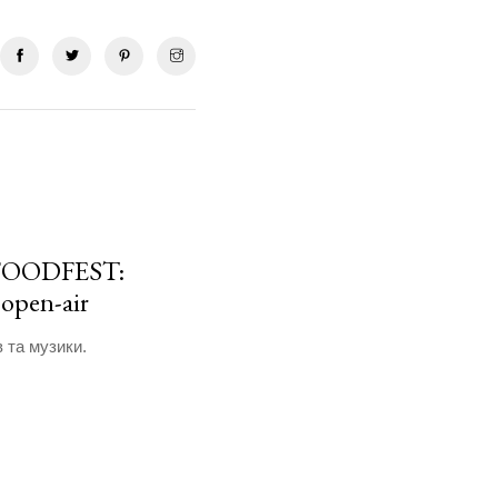
 FOODFEST:
 open-air
 та музики.