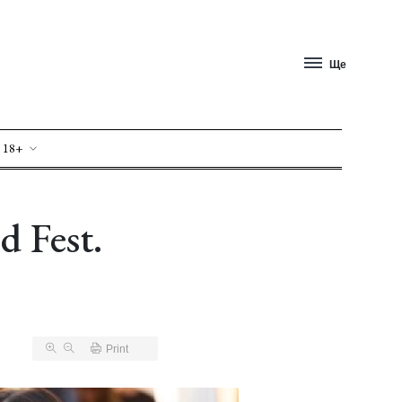
Ще
 18+
d Fest.
Print