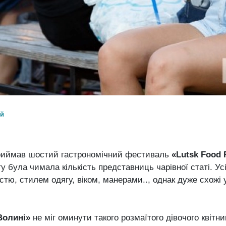
ий
риймав шостий гастрономічний фестиваль
«Lutsk Food 
 була чимала кількість представниць чарівної статі. Усі 
стю, стилем одягу, віком, манерами.., однак дуже схожі 
Волині»
не міг оминути такого розмаїтого дівочого квітни