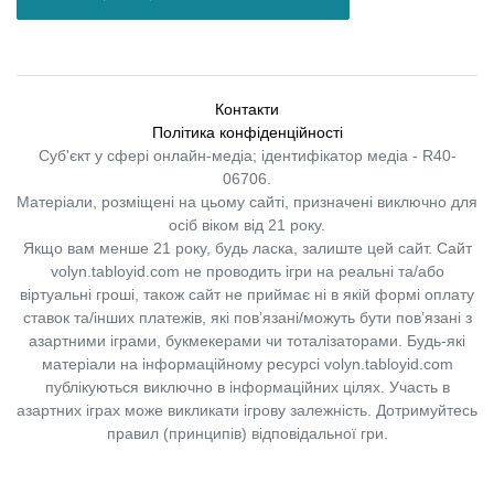
Контакти
Політика конфіденційності
Суб'єкт у сфері онлайн-медіа; ідентифікатор медіа - R40-
06706.
Матеріали, розміщені на цьому сайті, призначені виключно для
осіб віком від 21 року.
Якщо вам менше 21 року, будь ласка, залиште цей сайт.
Сайт
volyn.tabloyid.com не проводить ігри на реальні та/або
віртуальні гроші, також сайт не приймає ні в якій формі оплату
ставок та/інших платежів, які пов’язані/можуть бути пов’язані з
азартними іграми, букмекерами чи тоталізаторами. Будь-які
матеріали на інформаційному ресурсі volyn.tabloyid.com
публікуються виключно в інформаційних цілях. Участь в
азартних іграх може викликати ігрову залежність. Дотримуйтесь
правил (принципів) відповідальної гри.
Copyright © 2014-2026,
«Таблоїд Волині»
Використання матеріалів сайту