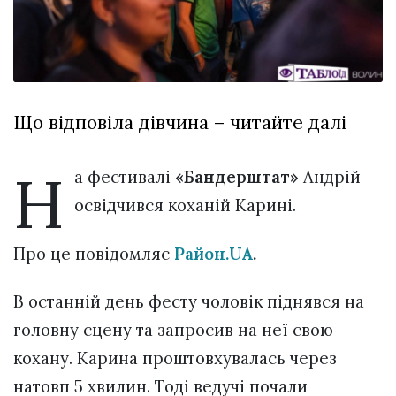
Зіньківський
залишив у
27 Липня 2026
Луцьку
710 переглядів
три...
Всі розділи
Що відповіла дівчина – читайте далі
Персона
Лайф
Н
а фестивалі
«Бандерштат»
Андрій
Афіша
освідчився коханій Карині.
ZONE 18+
Про це повідомляє
Район.UA
.
Контакти
Політика конфіденційності
В останній день фесту чоловік піднявся на
головну сцену та запросив на неї свою
кохану. Карина проштовхувалась через
натовп 5 хвилин. Тоді ведучі почали