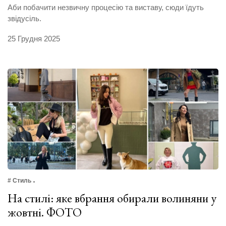
Аби побачити незвичну процесію та виставу, сюди їдуть
звідусіль.
25 Грудня 2025
# Стиль
На стилі: яке вбрання обирали волиняни у
жовтні. ФОТО