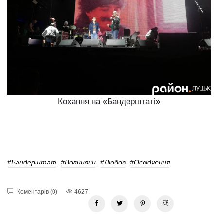
Кохання на «Бандерштаті»
#Бандерштат
#волиняни
#любов
#освідчення
Коментарів (0)
4627