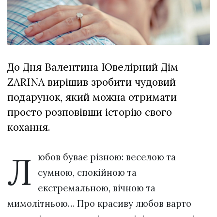
Зіньківський
залишив у
27 Липня 2026
Луцьку
717 переглядів
три...
Всі розділи
До Дня Валентина Ювелірний Дім
Персона
ZARINA вирішив зробити чудовий
Лайф
подарунок, який можна отримати
Афіша
просто розповівши історію свого
ZONE 18+
кохання.
Контакти
Л
юбов буває різною: веселою та
Політика конфіденційності
сумною, спокійною та
екстремальною, вічною та
мимолітньою… Про красиву любов варто