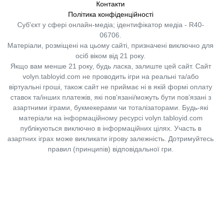
Контакти
Політика конфіденційності
Суб'єкт у сфері онлайн-медіа; ідентифікатор медіа - R40-
06706.
Матеріали, розміщені на цьому сайті, призначені виключно для
осіб віком від 21 року.
Якщо вам менше 21 року, будь ласка, залиште цей сайт.
Сайт
volyn.tabloyid.com не проводить ігри на реальні та/або
віртуальні гроші, також сайт не приймає ні в якій формі оплату
ставок та/інших платежів, які пов’язані/можуть бути пов’язані з
азартними іграми, букмекерами чи тоталізаторами. Будь-які
матеріали на інформаційному ресурсі volyn.tabloyid.com
публікуються виключно в інформаційних цілях. Участь в
азартних іграх може викликати ігрову залежність. Дотримуйтесь
правил (принципів) відповідальної гри.
Copyright © 2014-2026,
«Таблоїд Волині»
Використання матеріалів сайту
лише за умови посилання на
«Таблоїд Волині»
не нижче другого абзацу.