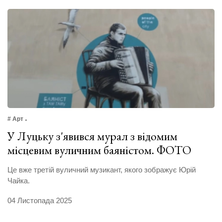
# Арт
У Луцьку з'явився мурал з відомим
місцевим вуличним баяністом. ФОТО
Це вже третій вуличний музикант, якого зображує Юрій
Чайка.
04 Листопада 2025