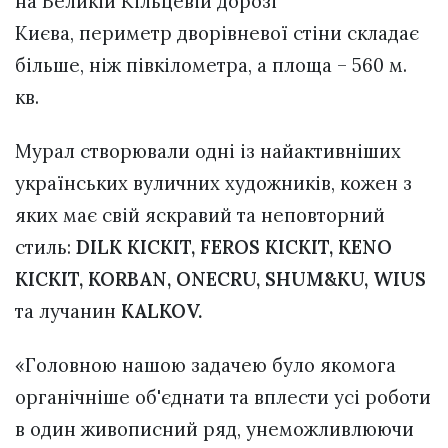
на Великій Кільцевій дорозі
Києва, периметр дворівневої стіни складає
більше, ніж півкілометра, а площа – 560 м.
кв.
Мурал створювали одні із найактивніших
українських вуличних художників, кожен з
яких має свій яскравий та неповторний
стиль:
DILK KICKIT, FEROS KICKIT, KENO
KICKIT, KORBAN, ONECRU, SHUM&KU, WIUS
та лучанин
KALKOV.
«Головною нашою задачею було якомога
органічніше об'єднати та вплести усі роботи
в один живописний ряд, унеможливлюючи