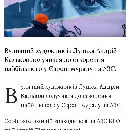
Зіньківський
залишив у
27 Липня 2026
Луцьку
767 переглядів
три...
Всі розділи
Персона
Вуличний художник із Луцька Андрій
Лайф
Кальков долучився до створення
Афіша
найбільшого у Європі муралу на АЗС.
ZONE 18+
В
Контакти
уличний художник із Луцька
Андрій
Політика конфіденційності
Кальков
долучився до створення
найбільшого у Європі муралу на АЗС.
Серія композицій знаходиться на АЗС KLO