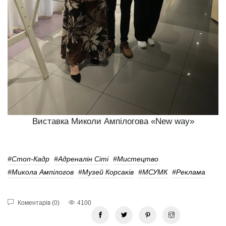
Виставка Миколи Ампілогова «New way»
#стоп-Кадр
#Адреналін Сіті
#мистецтво
#Микола Ампілогов
#Музей Корсаків
#МСУМК
#реклама
Коментарів (0)
4100