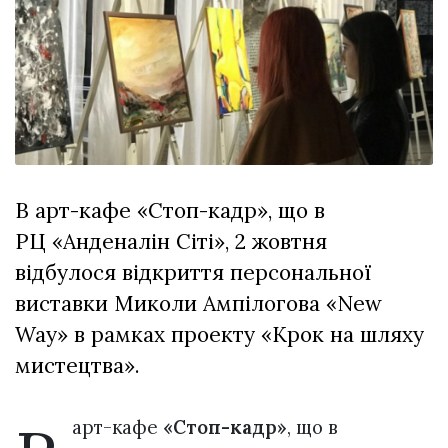
відбулася
XIX
29 Липня 2026
Спартакіада
541 переглядів
VolWe...
Всі розділи
Персона
Лайф
В арт-кафе «Стоп-кадр», що в
Афіша
РЦ «Анденалін Сіті», 2 жовтня
ZONE 18+
відбулося відкриття персональної
Контакти
виставки Миколи Ампілогова «New
Політика конфіденційності
Way» в рамках проекту «Крок на шляху
мистецтва».
арт-кафе
«Стоп-кадр»
, що в