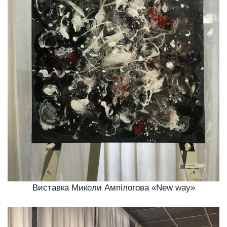
Виставка Миколи Ампілогова «New way»