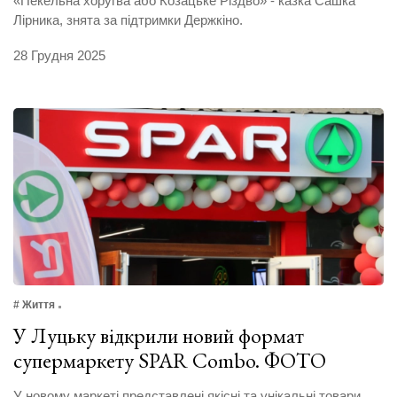
«Пекельна хоругва або Козацьке Різдво» - казка Сашка
Лірника, знята за підтримки Держкіно.
28 Грудня 2025
# Життя
У Луцьку відкрили новий формат
супермаркету SPAR Combo. ФОТО
У новому маркеті представлені якісні та унікальні товари