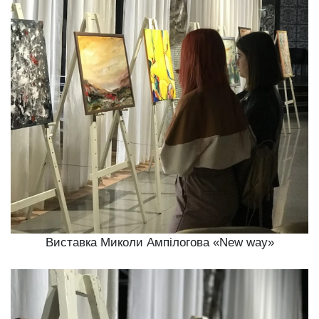
Виставка Миколи Ампілогова «New way»