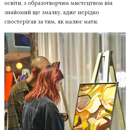
освіти, з образотворчим мистецтвом він
знайомий ще змалку, адже нерідко
спостерігав за тим, як малює мати.