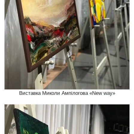
Виставка Миколи Ампілогова «New way»