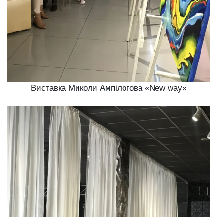
Виставка Миколи Ампілогова «New way»