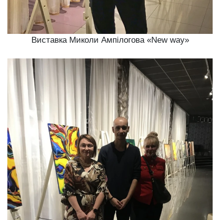
Виставка Миколи Ампілогова «New way»