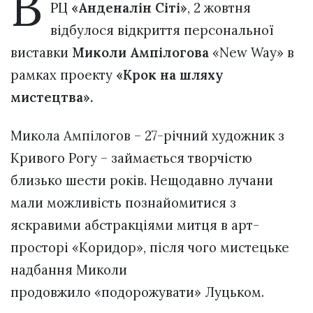
В
РЦ
«Анденалін Сіті»
, 2 жовтня
відбулося відкриття персональної
виставки
Миколи Ампілогова
«New Way» в
рамках проекту
«Крок на шляху
мистецтва».
Микола Ампілогов – 27-річний художник з
Кривого Рогу – займається творчістю
близько шести років. Нещодавно лучани
мали можливість познайомитися з
яскравими абстракціями митця в арт-
просторі «Коридор», після чого мистецьке
надбання Миколи
продовжило «подорожувати» Луцьком.