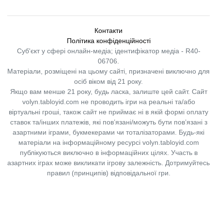
Контакти
Політика конфіденційності
Суб'єкт у сфері онлайн-медіа; ідентифікатор медіа - R40-
06706.
Матеріали, розміщені на цьому сайті, призначені виключно для
осіб віком від 21 року.
Якщо вам менше 21 року, будь ласка, залиште цей сайт.
Сайт
volyn.tabloyid.com не проводить ігри на реальні та/або
віртуальні гроші, також сайт не приймає ні в якій формі оплату
ставок та/інших платежів, які пов’язані/можуть бути пов’язані з
азартними іграми, букмекерами чи тоталізаторами. Будь-які
матеріали на інформаційному ресурсі volyn.tabloyid.com
публікуються виключно в інформаційних цілях. Участь в
азартних іграх може викликати ігрову залежність. Дотримуйтесь
правил (принципів) відповідальної гри.
Copyright © 2014-2026,
«Таблоїд Волині»
Використання матеріалів сайту
лише за умови посилання на
«Таблоїд Волині»
не нижче другого абзацу.