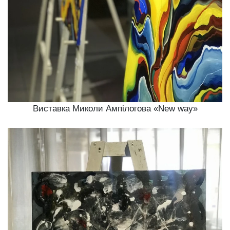
Виставка Миколи Ампілогова «New way»