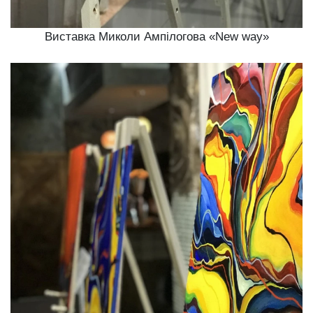
Виставка Миколи Ампілогова «New way»