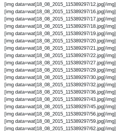
[img data=wat]18_08_2015_115389297/12.jpg[/img]
[img data=wat]18_08_2015_115389297/16.jpg[/img]
[img data=wat]18_08_2015_115389297/17.jpg[/img]
[img data=wat]18_08_2015_115389297/18.jpg[/img]
[img data=wat]18_08_2015_115389297/19.jpg[/img]
[img data=wat]18_08_2015_115389297/20.jpg[/img]
[img data=wat]18_08_2015_115389297/21.jpg[/img]
[img data=wat]18_08_2015_115389297/22.jpg[/img]
[img data=wat]18_08_2015_115389297/27.jpg[/img]
[img data=wat]18_08_2015_115389297/29.jpg[/img]
[img data=wat]18_08_2015_115389297/30.jpg[/img]
[img data=wat]18_08_2015_115389297/32.jpg[/img]
[img data=wat]18_08_2015_115389297/36.jpg[/img]
[img data=wat]18_08_2015_115389297/43.jpg[/img]
[img data=wat]18_08_2015_115389297/45.jpg[/img]
[img data=wat]18_08_2015_115389297/56.jpg[/img]
[img data=wat]18_08_2015_115389297/59.jpg[/img]
[img data=wat]18_08_2015_115389297/62.jpg[/img]