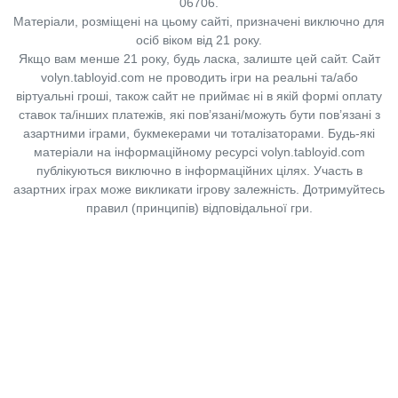
06706.
Матеріали, розміщені на цьому сайті, призначені виключно для
осіб віком від 21 року.
Якщо вам менше 21 року, будь ласка, залиште цей сайт.
Сайт
volyn.tabloyid.com не проводить ігри на реальні та/або
віртуальні гроші, також сайт не приймає ні в якій формі оплату
ставок та/інших платежів, які пов’язані/можуть бути пов’язані з
азартними іграми, букмекерами чи тоталізаторами. Будь-які
матеріали на інформаційному ресурсі volyn.tabloyid.com
публікуються виключно в інформаційних цілях. Участь в
азартних іграх може викликати ігрову залежність. Дотримуйтесь
правил (принципів) відповідальної гри.
Copyright © 2014-2026,
«Таблоїд Волині»
Використання матеріалів сайту
лише за умови посилання на
«Таблоїд Волині»
не нижче другого абзацу.