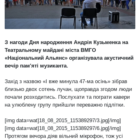
відбулася
XIX
29 Липня 2026
Спартакіада
581 переглядів
VolWe...
Всі розділи
З нагоди Дня народження Андрія Кузьменка на
Персона
Театральному майдані міста ВМГО
Лайф
«Національний Альянс» організувала акустичний
Афіша
вечір пам'яті музиканта.
ZONE 18+
Захід з назвою «І вже минула 47-ма осінь» зібрав
близько двох сотень лучан, щоправда згодом люди
Контакти
почали розходитись. Послухати та пограти кавери
Політика конфіденційності
на улюблену групу прийшли переважно підлітки.
[img data=wat]18_08_2015_115389297/3.jpg[/img]
[img data=wat]18_08_2015_115389297/6.jpg[/img]
Протягом вечора діяв вільний мікрофон, тож усі