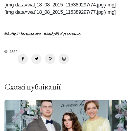
[img data=wat]18_08_2015_115389297/74.jpg[/img]
[img data=wat]18_08_2015_115389297/77.jpg[/img]
#Андрій Кузьменко
#Андрій Кузьменко
4352
Схожі публікації