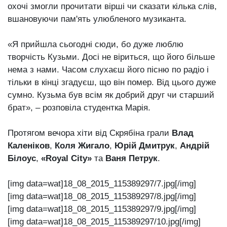
охочі змогли прочитати вірші чи сказати кілька слів,
вшановуючи пам'ять улюбленого музиканта.
«Я прийшла сьогодні сюди, бо дуже люблю
творчість Кузьми. Досі не віриться, що його більше
нема з нами. Часом слухаєш його пісню по радіо і
тільки в кінці згадуєш, що він помер. Від цього дуже
сумно. Кузьма був всім як добрий друг чи старший
брат», – розповіла студентка Марія.
Протягом вечора хіти від Скрябіна грали
Влад
Каленіков
,
Коля Жигало
,
Юрій Дмитрук
,
Андрій
Білоус
,
«Royal City»
та
Ваня Петрук
.
[img data=wat]18_08_2015_115389297/7.jpg[/img]
[img data=wat]18_08_2015_115389297/8.jpg[/img]
[img data=wat]18_08_2015_115389297/9.jpg[/img]
[img data=wat]18_08_2015_115389297/10.jpg[/img]