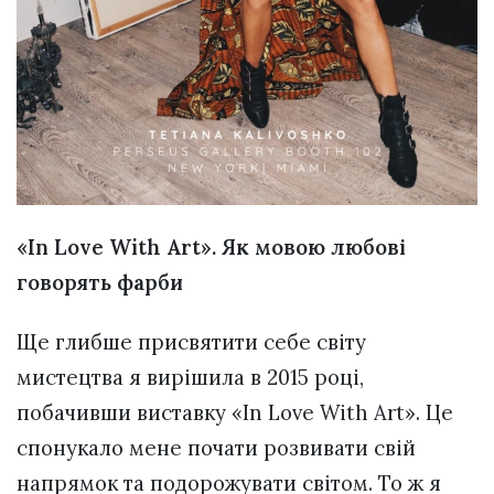
«In Love With Art». Як мовою любові
говорять фарби
Ще глибше присвятити себе світу
мистецтва я вирішила в 2015 році,
побачивши виставку «In Love With Art». Це
спонукало мене почати розвивати свій
напрямок та подорожувати світом. То ж я