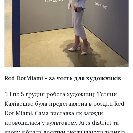
Red DotMiami – за честь для художників
З 1 по 5 грудня робота художниці Тетяни
Калівошко була представлена в розділі Red
Dot Miami. Сама виставка як завжди
проводилася у культовому Arts district та
знову зібрала десятки тисяч шанувальників