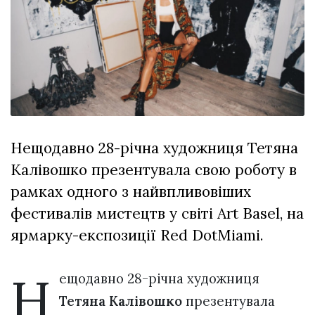
відбулася
XIX
29 Липня 2026
Спартакіада
554 переглядів
VolWe...
Всі розділи
Персона
Лайф
Нещодавно 28-річна художниця Тетяна
Афіша
Калівошко презентувала свою роботу в
ZONE 18+
рамках одного з найвпливовіших
Контакти
фестивалів мистецтв у світі Art Basel, на
Політика конфіденційності
ярмарку-експозиції Red DotMiami.
Н
ещодавно 28-річна художниця
Тетяна Калівошко
презентувала