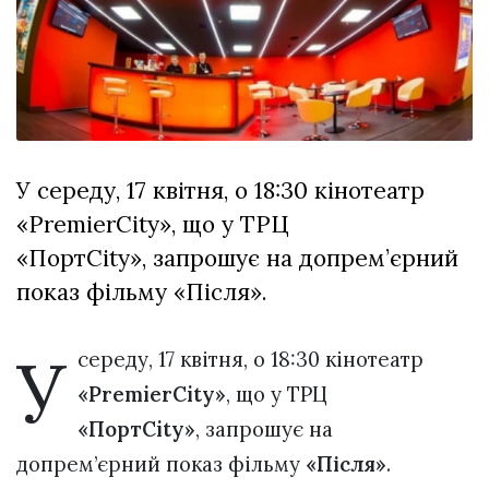
відбулася
XIX
29 Липня 2026
Спартакіада
600 переглядів
VolWe...
Всі розділи
Персона
У середу, 17 квітня, о 18:30 кінотеатр
Лайф
«PremierCity», що у ТРЦ
Афіша
«ПортCity», запрошує на допрем’єрний
ZONE 18+
показ фільму «Після».
Контакти
У
Політика конфіденційності
середу, 17 квітня, о 18:30 кінотеатр
«PremierCity»
, що у ТРЦ
«ПортCity»
, запрошує на
допрем’єрний показ фільму
«Після»
.