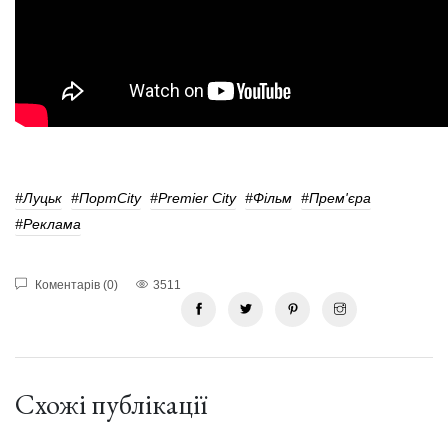
#Луцьк
#ПортCity
#Premier Cіty
#фільм
#прем'єра
#реклама
Коментарів (0)
3511
Схожі публікації