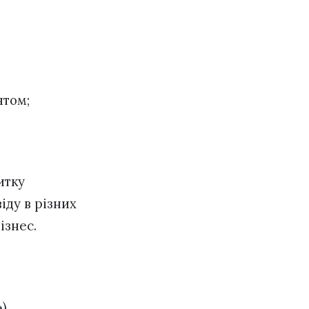
нтом;
итку
іду в різних
ізнес.
»
).