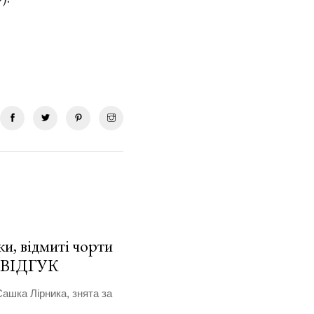
и, відмиті чорти
. ВІДГУК
Сашка Лірника, знята за