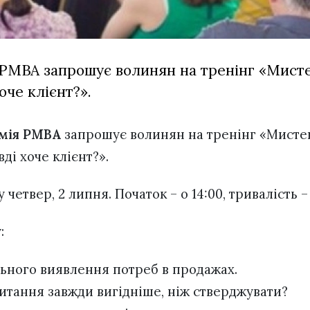
 PMBA запрошує волинян на тренінг «Мисте
оче клієнт?».
емія PMBA
запрошує волинян на тренінг «Мистец
ді хоче клієнт?».
 четвер, 2 липня. Початок – о 14:00, тривалість –
:
льного виявлення потреб в продажах.
питання завжди вигідніше, ніж стверджувати?