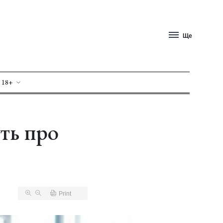
Ще
 18+
ть про
Print