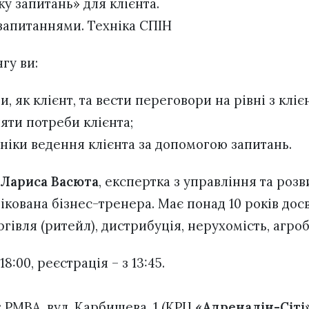
ку запитань» для клієнта.
 запитаннями. Техніка СПІН
гу ви:
, як клієнт, та вести переговори на рівні з кліє
яти потреби клієнта;
ніки ведення клієнта за допомогою запитань.
Лариса Васюта
, експертка з управління та розв
кована бізнес-тренера. Має понад 10 років досв
ргівля (ритейл), дистрибуція, нерухомість, агроб
18:00, реєстрація – з 13:45.
.
 РМВА, вул. Карбишева, 1 (КРЦ
«Адреналін-Сіті