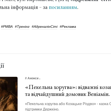
альна інформація – за
посиланням
.
#PMBA
#тренінг
#АдреналінСіті
#реклама
ії
# Анонси
«Пекельна хоругва»: відважні козак
та відчайдушний домовик Веніамін
«Пекельна хоругва або Козацьке Різдво» - казка 
підтримки Держкіно.