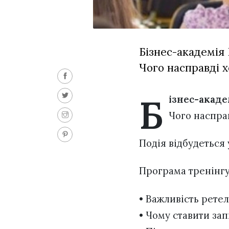
Бізнес-академія
Чого насправді х
Б
ізнес-акад
Чого насправ
Подія відбудеться у
Програма тренінгу
• Важливість рете
• Чому ставити за