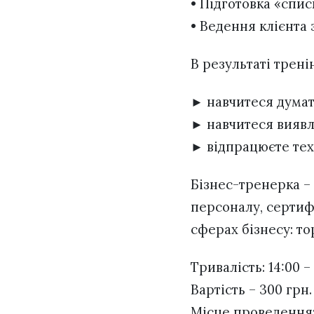
• Підготовка «спис
• Ведення клієнта
В результаті тренін
► навчитеся думати
► навчитеся виявл
► відпрацюєте тех
Бізнес-тренерка –
персоналу, сертифі
сферах бізнесу: то
Тривалість: 14:00 – 
Вартість – 300 грн
Місце проведення: