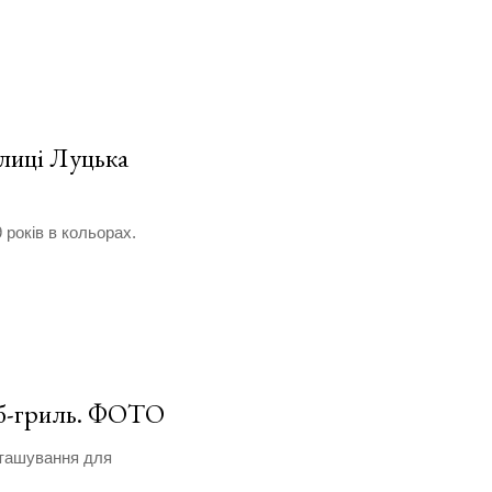
улиці Луцька
 років в кольорах.
аб-гриль. ФОТО
зташування для