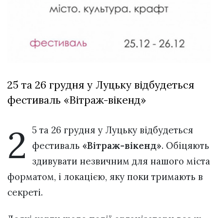
відбулася
XIX
29 Липня 2026
Спартакіада
577 переглядів
VolWe...
Всі розділи
Персона
25 та 26 грудня у Луцьку відбудеться
Лайф
фестиваль «Вітраж-вікенд»
Афіша
ZONE 18+
2
5 та 26 грудня у Луцьку відбудеться
Контакти
фестиваль
«Вітраж-вікенд»
. Обіцяють
Політика конфіденційності
здивувати незвичним для нашого міста
форматом, і локацією, яку поки тримають в
секреті.