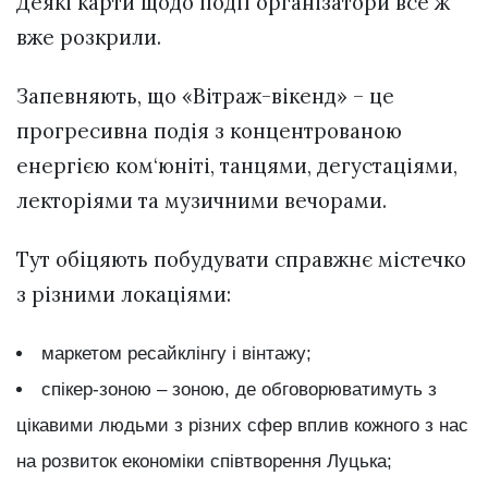
Деякі карти щодо події організатори все ж
вже розкрили.
Запевняють, що «Вітраж-вікенд» – це
прогресивна подія з концентрованою
енергією ком‘юніті, танцями, дегустаціями,
лекторіями та музичними вечорами.
Тут обіцяють побудувати справжнє містечко
з різними локаціями:
маркетом ресайклінгу і вінтажу;
спікер-зоною – зоною, де обговорюватимуть з
цікавими людьми з різних сфер вплив кожного з нас
на розвиток економіки співтворення Луцька;