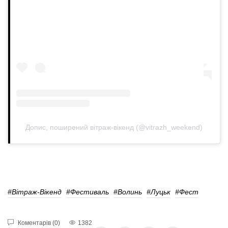
Допис, поширений вітраж-вікенд (@vitrazh_weekend)
#Вітраж-Вікенд
#фестиваль
#волинь
#Луцьк
#Фест
Коментарів (0)
1382