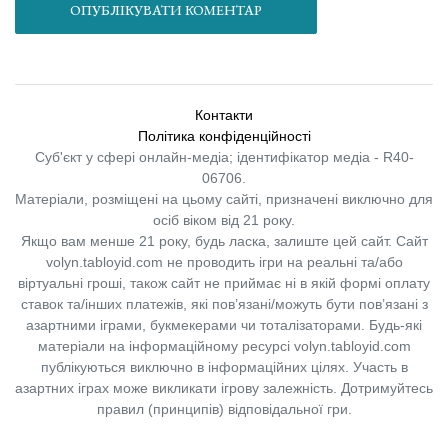
ОПУБЛІКУВАТИ КОМЕНТАР
Контакти
Політика конфіденційності
Суб'єкт у сфері онлайн-медіа; ідентифікатор медіа - R40-
06706.
Матеріали, розміщені на цьому сайті, призначені виключно для
осіб віком від 21 року.
Якщо вам менше 21 року, будь ласка, залиште цей сайт.
Сайт
volyn.tabloyid.com не проводить ігри на реальні та/або
віртуальні гроші, також сайт не приймає ні в якій формі оплату
ставок та/інших платежів, які пов’язані/можуть бути пов’язані з
азартними іграми, букмекерами чи тоталізаторами. Будь-які
матеріали на інформаційному ресурсі volyn.tabloyid.com
публікуються виключно в інформаційних цілях. Участь в
азартних іграх може викликати ігрову залежність. Дотримуйтесь
правил (принципів) відповідальної гри.
Copyright © 2014-2026,
«Таблоїд Волині»
Використання матеріалів сайту