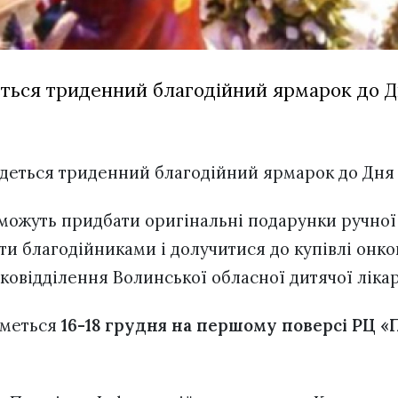
еться триденний благодійний ярмарок до Д
удеться триденний благодійний ярмарок до Дня
зможуть придбати оригінальні подарунки ручної
ати благодійниками і долучитися до купівлі онк
ковідділення Волинської обласної дитячої ліка
иметься
16-18 грудня на першому поверсі РЦ «П