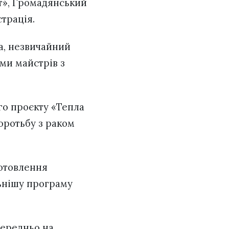
т», Громадянський
страція.
а, незвичайний
ами майстрів з
го проєкту «Тепла
боротьбу з раком
готовлення
льнішу програму
середньо на