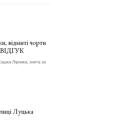
и, відмиті чорти
. ВІДГУК
Сашка Лірника, знята за
улиці Луцька