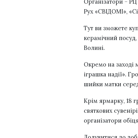
Організатори – РЦ
Рух «СВІДОМІ», «С
Тут ви зможете ку
керамічний посуд, 
Волині.
Окремо на заході 
іграшка надії». Гр
шийки матки серед
Крім ярмарку, 18 
святкових сувенір
організатори обі
Долучитися до доб