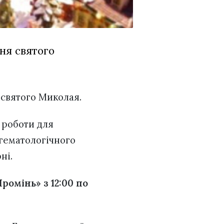
ня святого
 святого Миколая.
 роботи для
огематологічного
рні.
ромінь» з 12:00 по