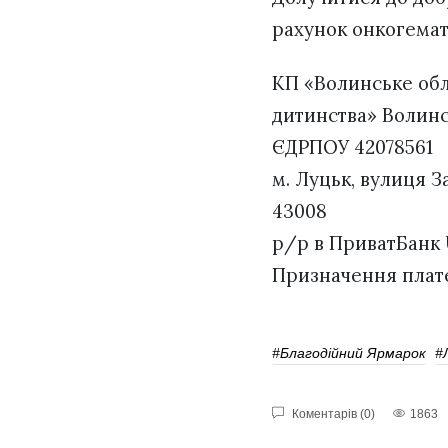
рахунок онкогемат
КП «Волинське обл
дитинства» Волинс
ЄДРПОУ 42078561
м. Луцьк, вулиця З
43008
р/р в ПриватБанк
Призначення плате
#Благодійний Ярмарок
#
Коментарів (0)
1863