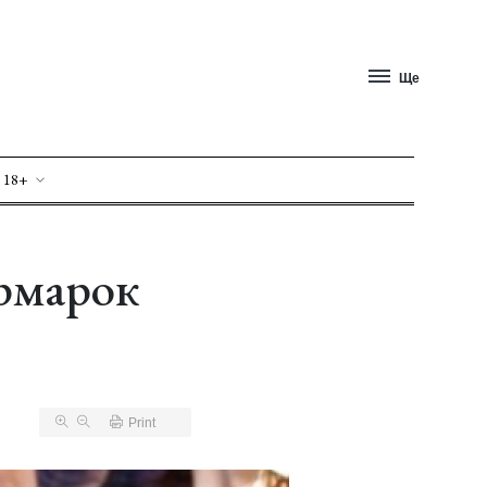
Ще
 18+
ярмарок
Print