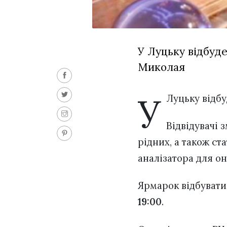
У Луцьку відбуд
Миколая
У
Луцьку відб
Відвідувачі 
рідних, а також ст
аналізатора для он
Ярмарок відбуват
19:00
.