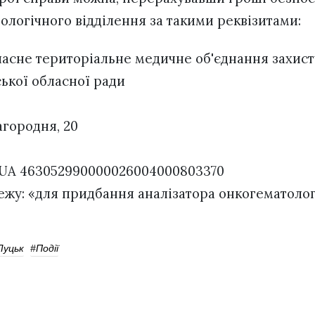
ологічного відділення за такими реквізитами:
асне територіальне медичне об'єднання захист
ької обласної ради
агородня, 20
 UA 463052990000026004000803370
жу: «для придбання аналізатора онкогематолог
Луцьк
#Події