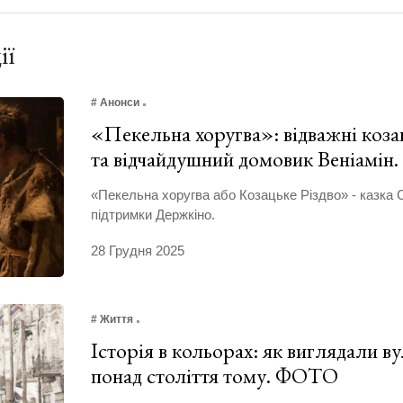
ії
# Анонси
«Пекельна хоругва»: відважні козак
та відчайдушний домовик Веніамін
«Пекельна хоругва або Козацьке Різдво» - казка 
підтримки Держкіно.
28 Грудня 2025
# Життя
Історія в кольорах: як виглядали в
понад століття тому. ФОТО