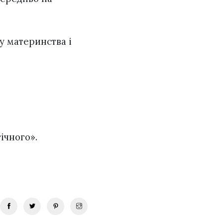
у материнства і
ічного».