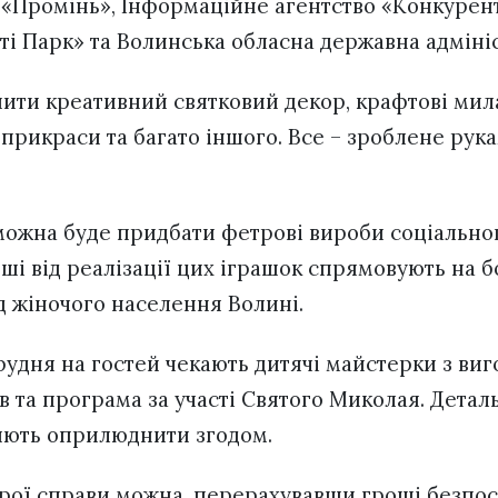
 «Промінь», Інформаційне агентство «Конкурен
іті Парк» та Волинська обласна державна адміні
пити креативний святковий декор, крафтові мил
прикраси та багато іншого. Все – зроблене рук
можна буде придбати фетрові вироби соціально
оші від реалізації цих іграшок спрямовують на 
 жіночого населення Волині.
грудня на гостей чекають дитячі майстерки з ви
ів та програма за участі Святого Миколая. Дета
цяють оприлюднити згодом.
рої справи можна, перерахувавши гроші безпо