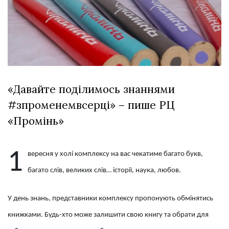
відбулася
XIX
29 Липня 2026
Спартакіада
566 переглядів
VolWe...
Всі розділи
Персона
«Давайте поділимось знаннями
Лайф
#зпроменемвсерці» – пише РЦ
Афіша
«Промінь»
ZONE 18+
Контакти
1
вересня у холі комплексу на вас чекатиме багато букв,
Політика конфіденційності
багато слів, великих слів… історії, наука, любов.
У день знань, представники комплексу пропонують обмінятись
книжками. Будь-хто може залишити свою книгу та обрати для