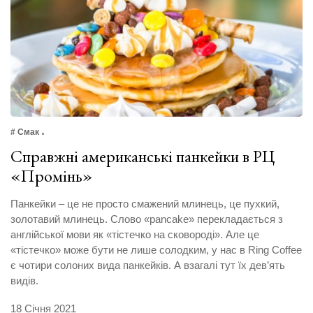
# Смак
Справжні американські панкейки в РЦ
«Промінь»
Панкейки – це не просто смажений млинець, це пухкий,
золотавий млинець. Слово «pancake» перекладається з
англійської мови як «тістечко на сковороді». Але це
«тістечко» може бути не лише солодким, у нас в Ring Coffee
є чотири солоних вида панкейків. А взагалі тут їх дев’ять
видів.
18 Січня 2021