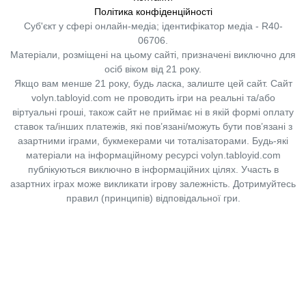
Політика конфіденційності
Суб'єкт у сфері онлайн-медіа; ідентифікатор медіа - R40-
06706.
Матеріали, розміщені на цьому сайті, призначені виключно для
осіб віком від 21 року.
Якщо вам менше 21 року, будь ласка, залиште цей сайт.
Сайт
volyn.tabloyid.com не проводить ігри на реальні та/або
віртуальні гроші, також сайт не приймає ні в якій формі оплату
ставок та/інших платежів, які пов’язані/можуть бути пов’язані з
азартними іграми, букмекерами чи тоталізаторами. Будь-які
матеріали на інформаційному ресурсі volyn.tabloyid.com
публікуються виключно в інформаційних цілях. Участь в
азартних іграх може викликати ігрову залежність. Дотримуйтесь
правил (принципів) відповідальної гри.
Copyright © 2014-2026,
«Таблоїд Волині»
Використання матеріалів сайту
лише за умови посилання на
«Таблоїд Волині»
не нижче другого абзацу.