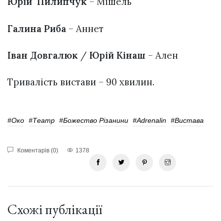
Юрій Пилипчук
– Мішель
Галина Риба
– Аннет
Іван Довгалюк
/
Юрій Кінаш
– Ален
Тривалість вистави – 90 хвилин.
#Око
#театр
#Божество Різанини
#Adrenalin
#вистава
Коментарів (0)
1378
Схожі публікації