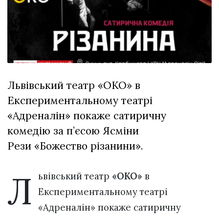
відбулася
XIX
29 Липня 2026
Спартакіада
553 переглядів
VolWe...
Гамлет
Зіньківський
залишив у
27 Липня 2026
Луцьку
806 переглядів
три...
Львівський театр «ОКО» в
Експериментальному театрі
Всі розділи
«Адреналін» покаже сатиричну
Персона
комедію за п’єсою Ясміни
Лайф
Рези «Божество різанини».
Афіша
ZONE 18+
Л
ьвівський театр
«ОКО»
в
Експериментальному театрі
Контакти
«Адреналін» покаже сатиричну
Політика конфіденційності