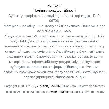
Контакти
Політика конфіденційності
Суб'єкт у сфері онлайн-медіа; ідентифікатор медіа - R40-
06706.
Матеріали, розміщені на цьому сайті, призначені виключно для
осіб віком від 21 року.
Якщо вам менше 21 року, будь ласка, залиште цей сайт.
Сайт
volyn.tabloyid.com не проводить ігри на реальні та/або
віртуальні гроші, також сайт не приймає ні в якій формі оплату
ставок та/інших платежів, які пов’язані/можуть бути пов’язані з
азартними іграми, букмекерами чи тоталізаторами. Будь-які
матеріали на інформаційному ресурсі volyn.tabloyid.com
публікуються виключно в інформаційних цілях. Участь в
азартних іграх може викликати ігрову залежність. Дотримуйтесь
правил (принципів) відповідальної гри.
Copyright © 2014-2026,
«Таблоїд Волині»
Використання матеріалів сайту
лише за умови посилання на
«Таблоїд Волині»
не нижче другого абзацу.