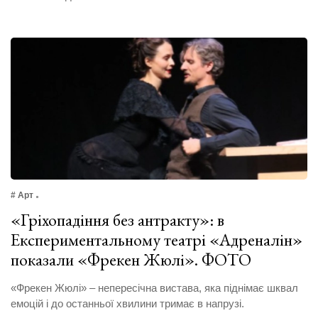
# Арт
«Гріхопадіння без антракту»: в
Експериментальному театрі «Адреналін»
показали «Фрекен Жюлі». ФОТО
«Фрекен Жюлі» – непересічна вистава, яка піднімає шквал
емоцій і до останньої хвилини тримає в напрузі.